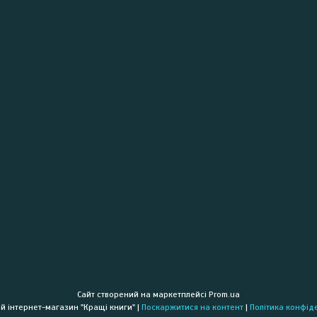
Сайт створений на маркетплейсі
Prom.ua
Книжковий інтернет-магазин "Кращі книги" |
Поскаржитися на контент
|
Політика конфід