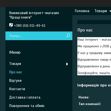
Головна
Товари
Книжковий інтернет-магазин
"Кращі книги"
+380 (50) 011-49-61
Про нас
Наш інтернет - магази
Ми працюємо з 2016 р
У нас у продажу зав
Відправляємо товар п
Товари
Відправляємо в день 
Про нас
Телефонуйте, пишіть -
Відгуки
Інформація про 
Контакти
Доставка і оплата
Назва:
Тип компанії:
Повернення та обмін