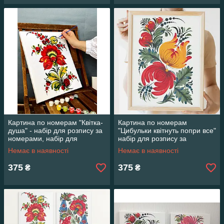
Картина по номерам "Квітка-
Картина по номерам
душа" - набір для розпису за
"Цибульки квітнуть попри все"
номерами, набір для
набір для розпису за
творчості
номерами, набір для
Немає в наявності
Немає в наявності
творчості
375
375
₴
₴