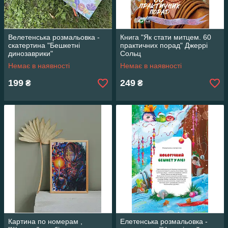
Велетенська розмальовка -
Книга "Як стати митцем. 60
скатертина "Бешкетні
практичних порад" Джеррі
динозаврики"
Сольц
Немає в наявності
Немає в наявності
199
249
₴
₴
Картина по номерам ,
Елетенська розмальовка -