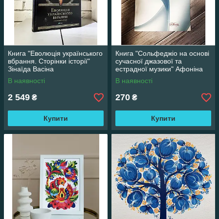
Книга "Еволюція українського
Книга "Сольфеджіо на основі
вбрання. Сторінки історії"
сучасної джазової та
Зінаїда Васіна
естрадної музики" Афоніна
О. С.
В наявності
В наявності
2 549
270
₴
₴
Купити
Купити