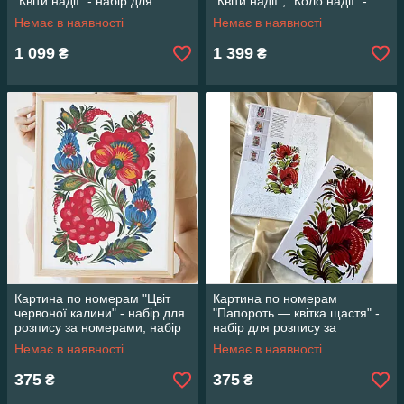
"Квіти надії" - набір для
"Квіти надії", "Коло надії" -
розпису за номерами
набір для розпису
Немає в наявності
Немає в наявності
1 099
1 399
₴
₴
Картина по номерам "Цвіт
Картина по номерам
червоної калини" - набір для
"Папороть — квітка щастя" -
розпису за номерами, набір
набір для розпису за
для творчості
номерами, набір для
Немає в наявності
Немає в наявності
творчості
375
375
₴
₴