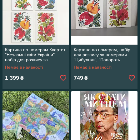
Картина по номерам Квартет
Картина по номерам, набір
"Незламні квіти України"
для розпису за номерами
набір для розпису за
"Цибульки", “Папороть —
номерами, набір для
квітка щастя”
Немає в наявності
Немає в наявності
творчості
1 399
749
₴
₴