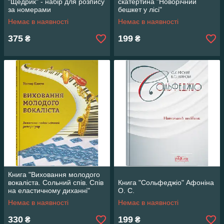
"Щедрик" - набір для розпису
скатертина "Новорічний
за номерами
бешкет у лісі"
Немає в наявності
Немає в наявності
375
199
₴
₴
Книга "Виховання молодого
вокаліста. Сольний спів. Спів
Книга "Сольфеджіо" Афоніна
на еластичному диханні"
О. С.
Кавун В. М.
Немає в наявності
Немає в наявності
330
199
₴
₴