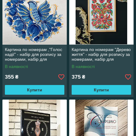
Картина по номерам ,"Голос
Картина по номерам "Дерево
надії" - набір для розпису за
життя" - набір для розпису за
номерами, набір для
номерами, набір для
творчості
творчості
В наявності
В наявності
355
375
₴
₴
Купити
Купити