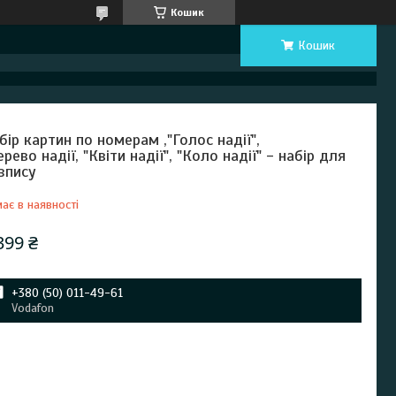
Кошик
Кошик
бір картин по номерам ,"Голос надії",
ерево надії, "Квіти надії", "Коло надії" - набір для
зпису
ає в наявності
399 ₴
+380 (50) 011-49-61
Vodafon