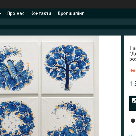
Про нас
Контакти
Дропшипінг
На
"Д
ро
Нем
1 