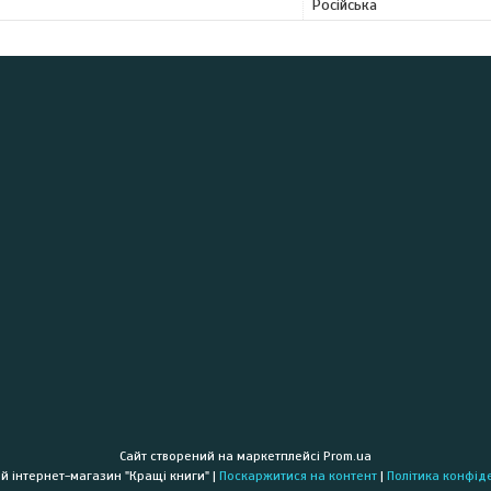
Російська
Сайт створений на маркетплейсі
Prom.ua
Книжковий інтернет-магазин "Кращі книги" |
Поскаржитися на контент
|
Політика конфід