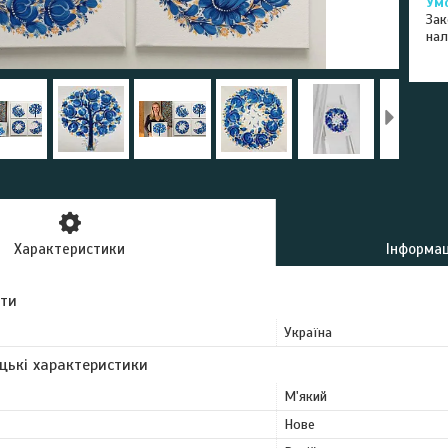
Зак
нал
Характеристики
Інформац
ути
Україна
цькі характеристики
М'який
Нове