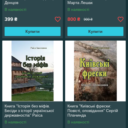
Донцов
Марта Лешак
В наявності
В наявності
399
800
₴
₴
900 ₴
Купити
Купити
Книга "Історія без міфів.
Книга "Київські фрески:
Бесіди з історії української
Повісті, оповідання" Сергій
державностіа" Раїса
Плачинда
Іванченко
В наявності
В наявності