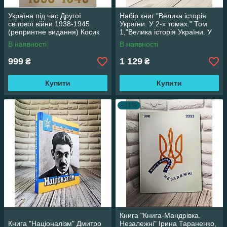
Україна під час Другої
Набір книг "Велика історія
світової війни 1938-1945
України. У 2-х томах." Том
(репринтне видання) Косик
1,"Велика історія України. У
Володимир
2-х томах." Том 2
В наявності
В наявності
999
1 129
₴
₴
Купити
Купити
–11%
Книга "Книга-Мандрівка.
Книга "Націоналізм" Дмитро
Незалежні" Ірина Тараненко,