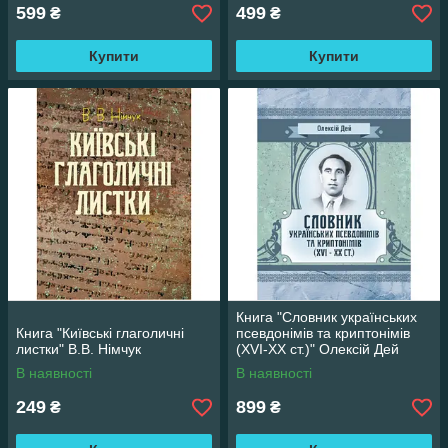
599
499
₴
₴
Купити
Купити
Книга "Словник українських
Книга "Київські глаголичні
псевдонімів та криптонімів
листки" В.В. Німчук
(XVI-XX ст.)" Олексій Дей
В наявності
В наявності
249
899
₴
₴