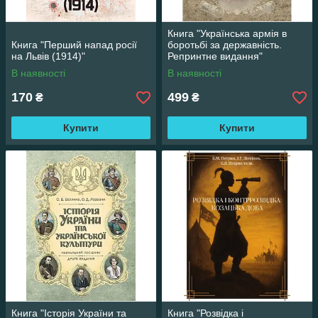
Книга "Українська армія в
Книга "Перший напад росії
боротьбі за державність.
на Львів (1914)"
Репринтне видання"
Шанковський Лев
В наявності
В наявності
170
499
₴
₴
Купити
Купити
Книга "Історія України та
Книга "Розвідка і