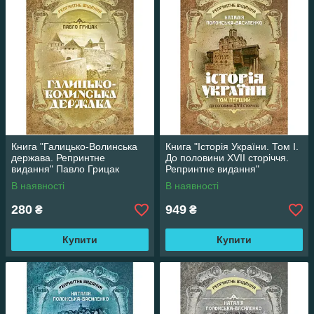
Книга "Галицько-Волинська
Книга "Історія України. Том І.
держава. Репринтне
До половини XVII сторіччя.
видання" Павло Грицак
Репринтне видання"
Полонська-Василенко
В наявності
В наявності
Наталія
280
949
₴
₴
Купити
Купити