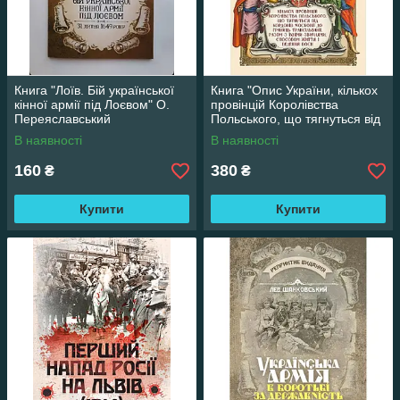
Книга "Лоїв. Бій української
Книга "Опис України, кількох
кінної армії під Лоєвом" О.
провінцій Королівства
Переяславський
Польського, що тягнуться від
кордонів Московії до границь
В наявності
В наявності
Трансільванії"
160
380
₴
₴
Купити
Купити