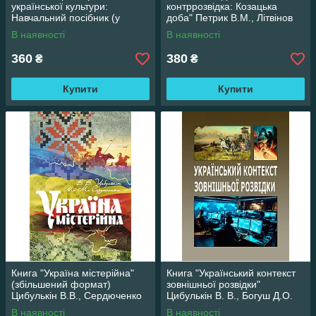
української культури:
контррозвідка: Козацька
Навчальний посібник (у
доба" Петрик В.М., Літвінов
конспективному викладі).
І.Г., Петрик Є.В.
В наявності
В наявності
Видання 2-ге, перероблене"
360
380
₴
₴
Купити
Купити
Книга "Україна містерійна"
Книга "Український контекст
(збільшений формат)
зовнішньої розвідки"
Цибулькін В.В., Сердюченко
Цибулькін В. В., Богуш Д.О.
М.М.
В наявності
В наявності