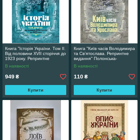
Книга "Історія України. Том ІІ.
Книга "Київ часів Володимира
Від половини XVII сторіччя до
та Св’ятослава. Репринтне
1923 року. Репринтне
видання" Полонська-
видання" Полонська-
Василенко Наталія
В наявності
В наявності
Василенко Наталія
949
110
₴
₴
Купити
Купити