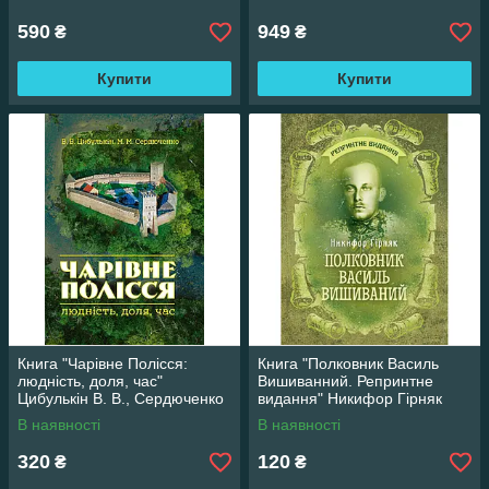
590
949
₴
₴
Купити
Купити
Книга "Чарівне Полісся:
Книга "Полковник Василь
людність, доля, час"
Вишиванний. Репринтне
Цибулькін В. В., Сердюченко
видання" Никифор Гірняк
М. М.
В наявності
В наявності
320
120
₴
₴