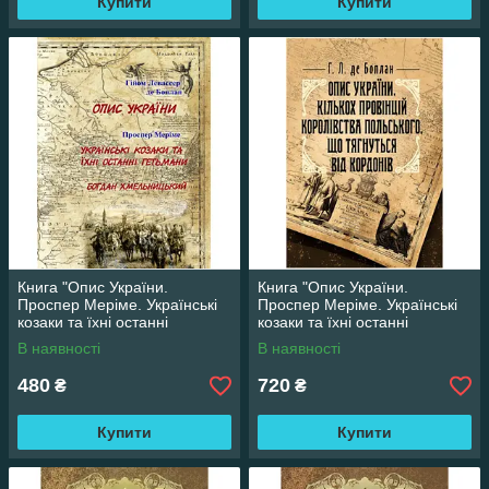
Купити
Купити
Книга "Опис України.
Книга "Опис України.
Проспер Меріме. Українські
Проспер Меріме. Українські
козаки та їхні останні
козаки та їхні останні
гетьмани. Богдан
гетьмани. Богдан
В наявності
В наявності
Хмельницький"
Хмельницький"
480
720
₴
₴
Купити
Купити