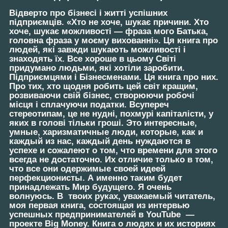
Відверто про бізнесі і житті успішних
підприємців. «Хто не хоче, шукає причини. Хто
хоче, шукає можливості — фраза мого Батька,
головна фраза у моєму вихованні». Ця книга про
людей, які завжди шукають можливості і
знаходять їх. Все хороше в цьому Світі
придумано людьми, які хотіли заробити.
Підприємцями і Бізнесменами. Ця книга про них.
Про тих, хто щодня робить цей світ кращим,
розвиваючи свій бізнес, створюючи робочі
місця і сплачуючи податки. Всупереч
стереотипам, це не нудні, похмурі капіталісти, у
яких в голові тільки гроші. Это интересные,
умные, харизматичные люди, которые, как и
каждый из нас, каждый день нуждаются в
успехе и сожалеют о том, что времени для этого
всегда не достаточно. Их отличие только в том,
что все они одержимые своей идеей
перфекционисты. А именно таким будет
принадлежать Мир будущего. Я очень
волнуюсь. В твоих руках, уважаемый читатель,
моя первая книга, состоящая из интервью
успешных предпринимателей в YouTube —
проекте Big Money. Книга о людях и их историях