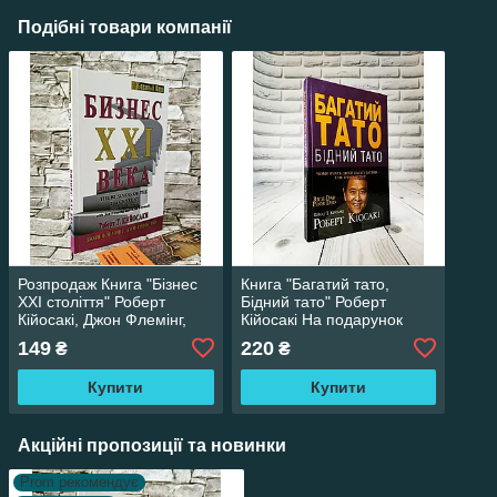
Подібні товари компанії
Розпродаж Книга "Бізнес
Книга "Багатий тато,
XXI століття" Роберт
Бідний тато" Роберт
Кійосакі, Джон Флемінг,
Кійосакі На подарунок
Кім Кійосакі
Бестселер Українською
149
220
₴
₴
мовою тверда обкладинка
Купити
Купити
Акційні пропозиції та новинки
Prom рекомендує