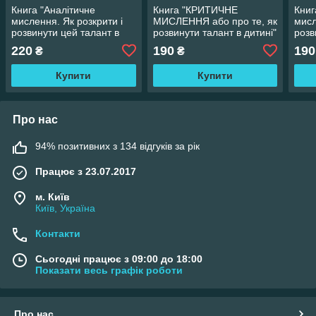
Книга "Аналітичне
Книга "КРИТИЧНЕ
Книг
мислення. Як розкрити і
МИСЛЕННЯ або про те, як
мисл
розвинути цей талант в
розвинути талант в дитині"
розв
дитині" Галина Шабшай
Галина Шабшай
дити
220
190
190
₴
₴
Купити
Купити
Про нас
94% позитивних з 134 відгуків за рік
Працює з 23.07.2017
м. Київ
Київ, Україна
Контакти
Сьогодні працює з 09:00 до 18:00
Показати весь графік роботи
Про нас