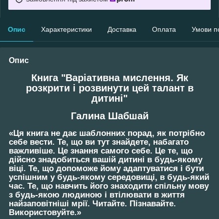
Опис
Характеристики
Доставка
Оплата
Умови п
Опис
Книга "Варіативна мислення. Як
розкрити і розвинути цей талант в
дитині"
Галина Шабшай
«Ця книга не дає шаблонних порад, як потрібно
себе вести. Те, що ви тут знайдете, набагато
важливіше. Це знання самого себе. Це те, що
дійсно знадобиться вашій дитині в будь-якому
віці. Те, що допоможе йому адаптуватися і бути
успішним у будь-якому середовищі, в будь-який
час. Те, що навчить його знаходити спільну мову
з будь-якою людиною і втілювати в життя
найзаповітніші мрії. Читайте. Пізнавайте.
Використовуйте.»