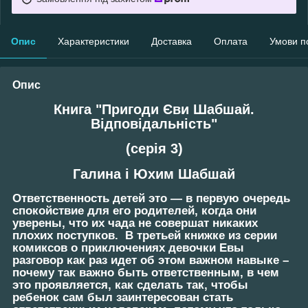
Опис
Характеристики
Доставка
Оплата
Умови п
Опис
Книга "Пригоди Єви Шабшай.
Відповідальність"
(серія 3)
Галина і Юхим
Шабшай
Ответственность детей это — в первую очередь
спокойствие для его родителей, когда они
уверены, что их чада не совершат никаких
плохих поступков. В третьей книжке из серии
комиксов о приключениях девочки Евы
разговор как раз идет об этом важном навыке –
почему так важно быть ответственным, в чем
это проявляется, как сделать так, чтобы
ребенок сам был заинтересован стать