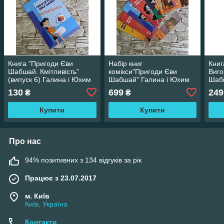
Книга "Пригоди Єви
Набір книг
Книг
Шабшай. Кмітливість"
комікси"Пригоди Єви
Виго
(випуск 6) Галина і Юхим
Шабшай" Галина і Юхим
Шаб
Шабшай
Шабшай Галина і Юхим
130
699
249
₴
₴
Шабшай
Купити
Купити
Про нас
94% позитивних з 134 відгуків за рік
Працює з 23.07.2017
м. Київ
Київ, Україна
Контакти