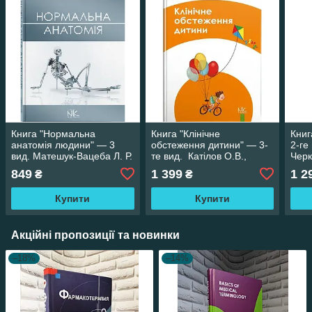
Книга "Нормальна
Книга "Клінічне
Книг
анатомія людини" — 3
обстеження дитини" — 3-
2-ге
вид. Матешук-Вацеба Л. Р.
те вид. Катілов О.В.,
Черк
Дмітрієв Д.В., Макаров
С.Ю.
849
1 399
1 2
₴
₴
С.Ю
Купити
Купити
Акційні пропозиції та новинки
–18%
–14%