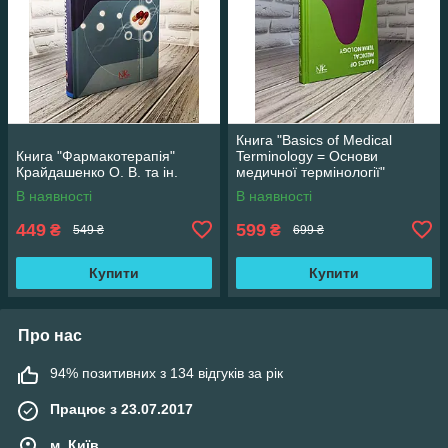
Книга "Basics of Medical
Книга "Фармакотерапія"
Terminology = Основи
Крайдашенко О. В. та ін.
медичної термінології"
Содомора П. А. та ін.
В наявності
В наявності
449
599
₴
₴
549 ₴
699 ₴
Купити
Купити
Про нас
94% позитивних з 134 відгуків за рік
Працює з 23.07.2017
м. Київ