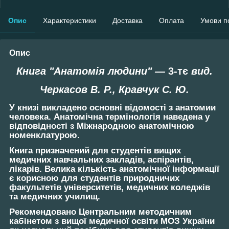
Опис
Характеристики
Доставка
Оплата
Умови п
Опис
Книга "Анатомія людини" —
3-тє
вид.
Черкасов В. Р., Кравчук С. Ю.
У книзі викладено основні відомості з анатомии
человека. Анатомічна термінологія наведена у
відповідності з Міжнародною анатомічною
номенклатурою.
Книга призначений для студентів вищих
медичних навчальних закладів, аспірантів,
лікарів. Велика кількість анатомічної інформації
є корисною для студентів природничих
факультетів університетів, медичних коледжів
та медичних училищ.
Рекомендовано Центральним методичним
кабінетом з вищої медичної освіти МОЗ України