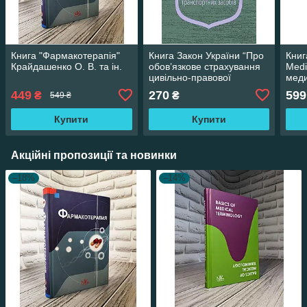
Книга "Фармакотерапія"
Книга Закон України “Про
Книг
Крайдашенко О. В. та ін.
обов’язкове страхування
Medi
цивільно-правової
меди
відповідальності власників
Стан
449
270
599
₴
₴
549 ₴
н" Паливода А.В.
Сєрк
Купити
Купити
Акційні пропозиції та новинки
–18%
–14%