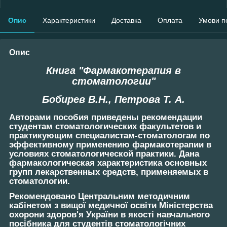
Опис
Характеристики
Доставка
Оплата
Умови п
Опис
Книга "Фармакотерапия в
стоматологии"
Бобирев В.Н., Петрова Т. А.
Авторами пособия приведены рекомендации
студентам стоматологических факультетов и
практикующим специалистам-стоматологам по
эффективному применению фармакотерапии в
условиях стоматологической практики. Дана
фармакологическая характеристика основных
групп лекарственных средств, применяемых в
стоматологии.
Рекомендовано Центральним методичним
кабінетом з вищої медичної освіти Міністерства
охорони здоров'я України в якості навчального
посібника для студентів стоматологічних