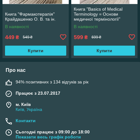
Книга "Basics of Medical
Книга "Фармакотерапія"
Terminology = Основи
Крайдашенко О. В. та ін.
медичної термінології"
Содомора П. А. та ін.
В наявності
В наявності
449
599
₴
₴
549 ₴
699 ₴
Купити
Купити
Про нас
94% позитивних з 134 відгуків за рік
Працює з 23.07.2017
м. Київ
Київ, Україна
Контакти
Сьогодні працює з 09:00 до 18:00
Показати весь графік роботи