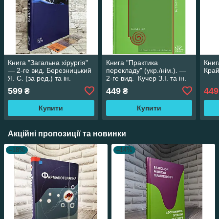
Книга "Загальна хірургія"
Книга "Практика
Книг
— 2-ге вид. Березницький
перекладу" (укр./нім.). —
Край
Я. С. (за ред.) та ін.
2-ге вид. Кучер З.І. та ін.
599
449
449
₴
₴
Купити
Купити
Акційні пропозиції та новинки
–18%
–14%