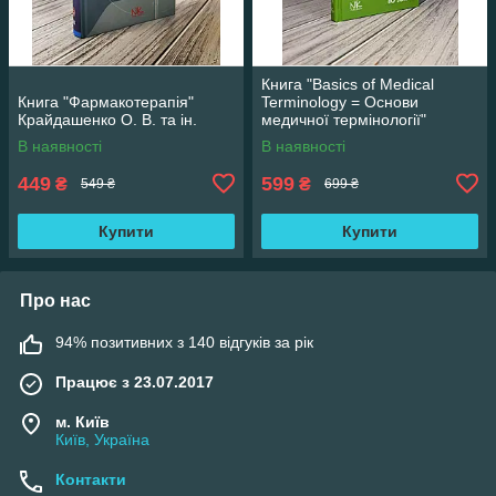
Книга "Basics of Medical
Книга "Фармакотерапія"
Terminology = Основи
Крайдашенко О. В. та ін.
медичної термінології"
Содомора П. А. та ін.
В наявності
В наявності
449
599
₴
₴
549 ₴
699 ₴
Купити
Купити
Про нас
94% позитивних з 140 відгуків за рік
Працює з 23.07.2017
м. Київ
Київ, Україна
Контакти