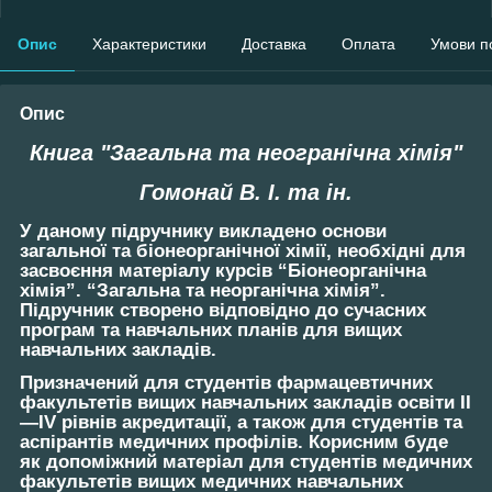
Опис
Характеристики
Доставка
Оплата
Умови п
Опис
Книга "Загальна та неогранічна хімія"
Гомонай В. І. та ін.
У даному підручнику викладено основи
загальної та біонеорганічної хімії, необхідні для
засвоєння матеріалу курсів “Біонеорганічна
хімія”. “Загальна та неорганічна хімія”.
Підручник створено відповідно до сучасних
програм та навчальних планів для вищих
навчальних закладів.
Призначений для студентів фармацевтичних
факультетів вищих навчальних закладів освіти II
—IV рівнів акредитації, а також для студентів та
аспірантів медичних профілів. Корисним буде
як допоміжний матеріал для студентів медичних
факультетів вищих медичних навчальних