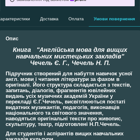
арактеристики
Доставка
Оплата
Умови повернення
Опис
Книга "Англійська мова для вищих
навчальних мистецьких закладів"
Чечель Є. Г., Чечель Н. П.
Підручник створений для набуття навичок усної
англ. мови і читання літератури за фахом в
оригіналі. Його структура складається з текстів,
запитань, діалогів, фрагментів ювілейних
видань усіх музичних академій України у
перекладі Є.Г.Чечель, висвітлюються постаті
видатних музикантів, педагогів, виконавців
національного та світового значення,
наводяться оригінальні тексти про живопис,
скульптуру, театр, підготовлені Н.П.Чечель.
Для студентів і аспірантів вищих навчальних
закладів культури.