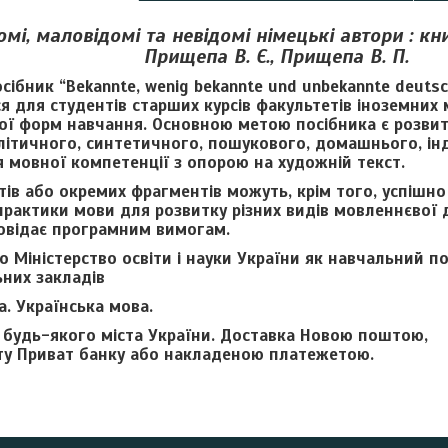
омі, маловідомі та невідомі німецькі автори : кн
Прищепа В. Є., Прищепа В. П.
ібник “Bekannte, wenig bekannte und unbekannte deutsc
 для студентів старших курсів факультетів іноземних 
ної форм навчання. Основною метою посібника є розвит
літичного, синтетичного, пошукового, домашнього, ін
 мовної компетенції з опорою на художній текст.
стів або окремих фрагментів можуть, крім того, успішн
практики мови для розвитку різних видів мовленнєвої ді
овідає програмним вимогам.
 Міністерство освіти і науки України як навчальний по
них закладів
а. Українська мова.
 будь-якого міста України. Доставка Новою поштою,
ту Приват банку або накладеною платежетою.