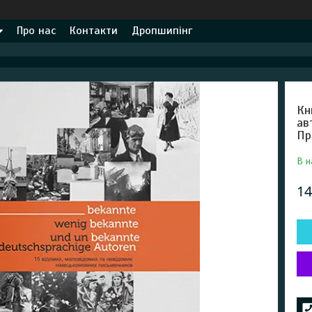
Про нас
Контакти
Дропшипінг
Кн
ав
Пр
В н
14