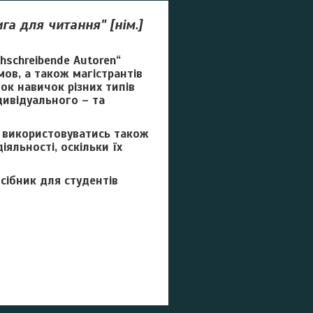
ига для читання" [нім.]
hschreibende Autoren“
мов, а також магістрантів
ок навичок різних типів
дивідуального – та
о використовуватись також
яльності, оскільки їх
сібник для студентів