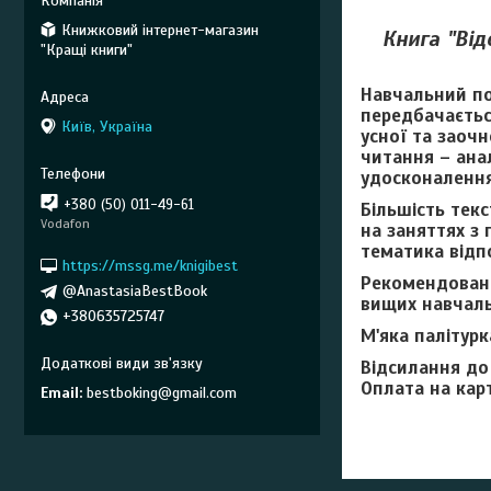
Книжковий інтернет-магазин
Книга "Від
"Кращі книги"
Навчальний пос
передбачається
Київ, Україна
усної та заоч
читання – ана
удосконалення
+380 (50) 011-49-61
Більшість тек
Vodafon
на заняттях з 
тематика відп
https://mssg.me/knigibest
Рекомендовано
@AnastasiaBestBook
вищих навчаль
+380635725747
М'яка палітурк
Відсилання до
Оплата на кар
Email
bestboking@gmail.com