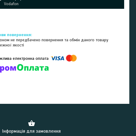
Vodafon
оном не передбачено повернення та обмін даного товару
ежної якості
омпанії підключені електронні платежі. Тепер ви можете купити
ь-який товар не покидаючи сайту.
Інформація для замовлення