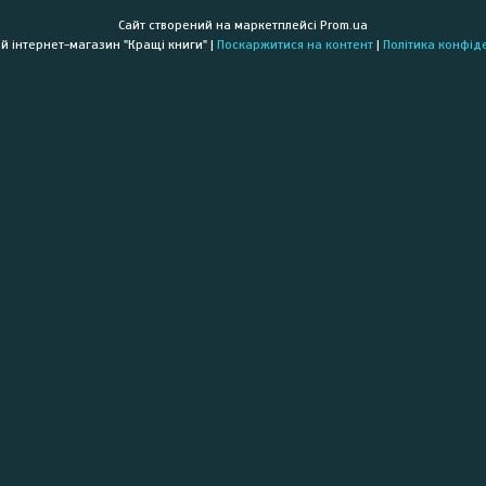
Сайт створений на маркетплейсі
Prom.ua
Книжковий інтернет-магазин "Кращі книги" |
Поскаржитися на контент
|
Політика конфід