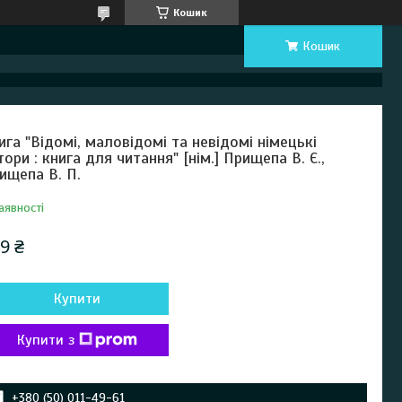
Кошик
Кошик
ига "Відомі, маловідомі та невідомі німецькі
тори : книга для читання" [нім.] Прищепа В. Є.,
ищепа В. П.
аявності
9 ₴
Купити
Купити з
+380 (50) 011-49-61