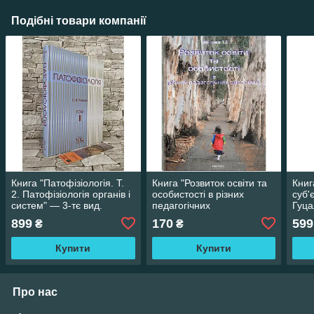
Подібні товари компанії
Книга "Патофізіологія. Т.
Книга "Розвиток освіти та
Книга
2. Патофізіологія органів і
особистості в різних
суб'
систем" — 3-тє вид.
педагогічних
Гуца
Отаман О. В.
системах" Левченко Т.І.
899
170
599
₴
₴
Розвиток освіти
Купити
Купити
Про нас