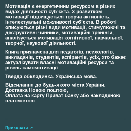
Мотивація є енергетичним ресурсом в різних
видах діяльності суб’єкта. З розвитком
мотивації підвищується творча активність,
інтелектуальні можливості суб’єкта. В роботі
описуються різні види мотивації, стимулюючі та
деструктивні чинники, мотиваційні тренінги,
аналізується мотивація когнітивної, навчальної,
творчої, наукової діяльності.
Книга призначена для педагогів, психологів,
викладачів, студентів, аспірантів, усіх, хто бажає
актуалізувати власні мотиваційні ресурси та
рівень самомотивації.
Тверда обкладинка. Українська мова.
Відсилання до будь-якого міста України.
Доставка Новою поштою,
Оплата на карту Приват банку або накладеною
платежетою.
Приховати