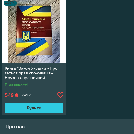
–27%
Книга "Закон України «Про
захист прав споживачів».
Науково-практичний
коментар Журавльов Д. В
В наявності
549
₴
749 ₴
Купити
Про нас