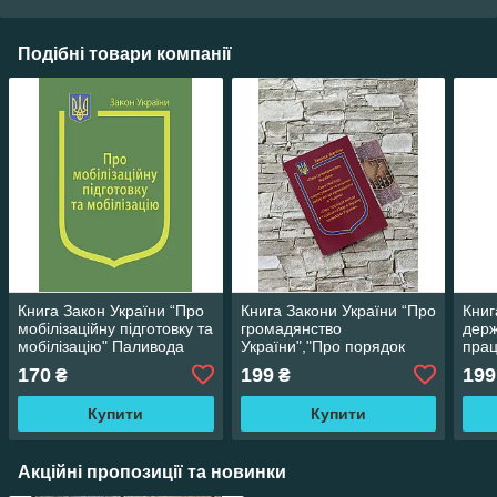
Подібні товари компанії
Книга Закон України “Про
Книга Закони України “Про
Книг
мобілізаційну підготовку та
громадянство
держ
мобілізацію" Паливода
України","Про порядок
прац
А.В.
виїзду з України і в’їзду в
прав
170
199
199
₴
₴
Україну Паливода А.В.
Пали
Купити
Купити
Акційні пропозиції та новинки