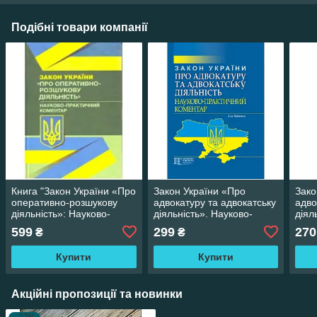
Подібні товари компанії
Книга "Закон України «Про
Закон України «Про
Зако
оперативно-розшукову
адвокатуру та адвокатську
адво
діяльність»: Науково-
діяльність». Науково-
діял
практичний коментар
практичний коментар (2-ге
прак
599
299
270
₴
₴
Мацюк В. Я.
вид.)
Купити
Купити
Акційні пропозиції та новинки