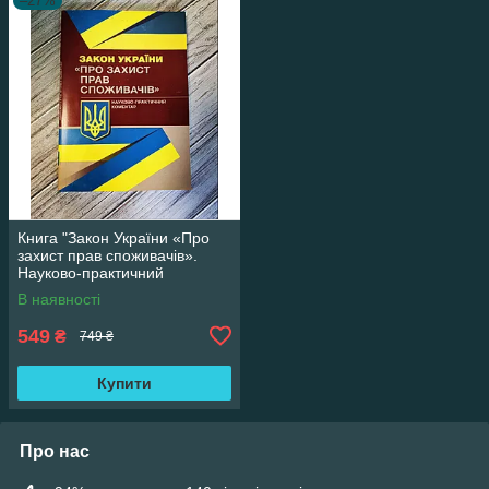
–27%
Книга "Закон України «Про
захист прав споживачів».
Науково-практичний
коментар Журавльов Д. В
В наявності
549
₴
749 ₴
Купити
Про нас