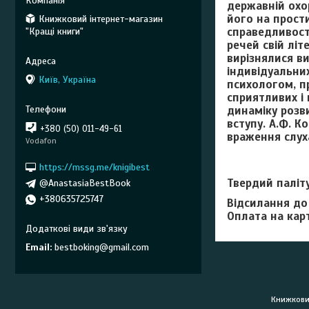
державній охо
його на прост
Книжковий інтернет-магазин
справедливост
"Кращі книги"
речей свій літ
вирізнялися в
індивідуальни
Київ, Україна
психологом, п
сприятливих і 
динаміку розви
вступу. А.Ф. 
+380 (50) 011-49-61
враження слуха
Vodafon
https://mssg.me/knigibest
Твердий паліту
@AnastasiaBestBook
+380635725747
Відсилання до
Оплата на кар
Email
bestboking@gmail.com