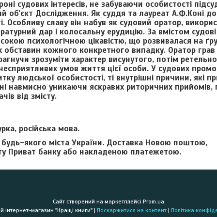
роні судових інтересів, не забуваючи особистості під
ий об'єкт Дослідження. Як суддя та лауреат А.Ф.Коні 
і. Особливу славу він набув як судовий оратор, викори
ературний дар і колосальну ерудицію. За вмістом судов
исокою психологічною цікавістю, що розвивалася на ґр
х обставин кожного конкретного випадку. Оратор грав
рагнучи зрозуміти характер висунутого, потім ретельно
несприятливих умов життя цієї особи. У судових промо
тку людської особистості, ті внутрішні причини, які 
Коні навмисно уникаючи яскравих риторичних прийомів,
чів від змісту.
рка, російська мова.
 будь-якого міста України. Доставка Новою поштою,
ту Приват банку або накладеною платежетою.
Сайт створений на маркетплейсі
Prom.ua
Книжковий інтернет-магазин "Кращі книги" |
Поскаржитися на контент
|
Політика конфід