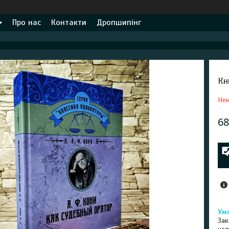
Про нас
Контакти
Дропшипінг
Кн
Нем
68
Зак