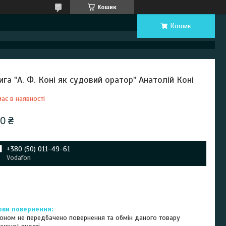
Кошик
Кошик
ига "А. Ф. Коні як судовий оратор" Анатолій Коні
ає в наявності
0 ₴
+380 (50) 011-49-61
Vodafon
оном не передбачено повернення та обмін даного товару