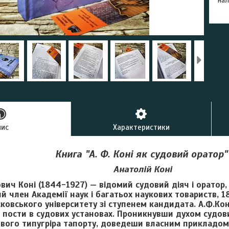
нал
пис
Характеристики
Книга "А. Ф. Коні як судовий оратор"
Анатолій Коні
вич Коні (1844-1927) — відомий судовий діяч і оратор
й член Академії наук і багатьох наукових товариств, 
овського університету зі ступенем кандидата. А.Ф.Коні
і пости в судових установах. Проникнувши духом судови
ивого типугріра тапорту, доведеши власним прикладом