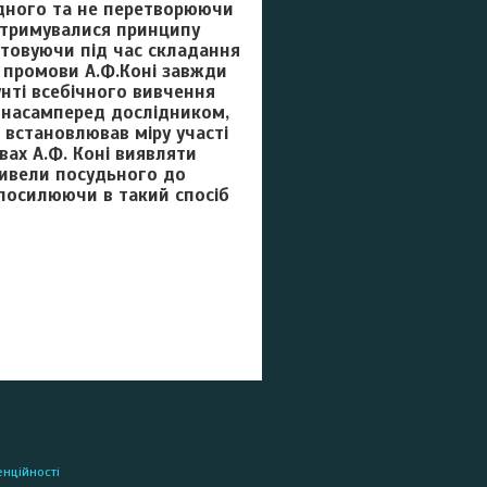
судного та не перетворюючи
дотримувалися принципу
стовуючи під час складання
і промови А.Ф.Коні завжди
унті всебічного вивчення
 насамперед дослідником,
 встановлював міру участі
вах А.Ф. Коні виявляти
привели посудьного до
 посилюючи в такий спосіб
енційності