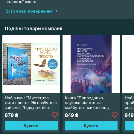
належної якості
Всі умови повернення
Подібні товари компанії
Набір книг "Мистецтво
Книга "Природничо-
Набі
жити просто. Як позбутися
наукова підготовка
прой
зайвого","Відпусти його,
майбутніх психологів у
розс
знайди себе. 10 кроків"
закладах вищої осв"
його
879
849
949
₴
₴
Валентина Билык
крок
серц
Купити
Купити