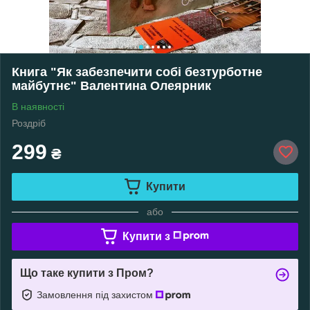
Книга "Як забезпечити собі безтурботне
майбутнє" Валентина Олеярник
В наявності
Роздріб
299
₴
Купити
або
Купити з
Що таке купити з Пром?
Замовлення під захистом