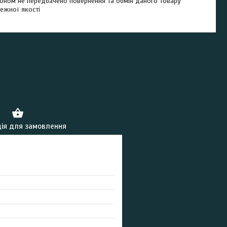
оном не передбачено повернення та обмін даного товару
ежної якості
ія для замовлення