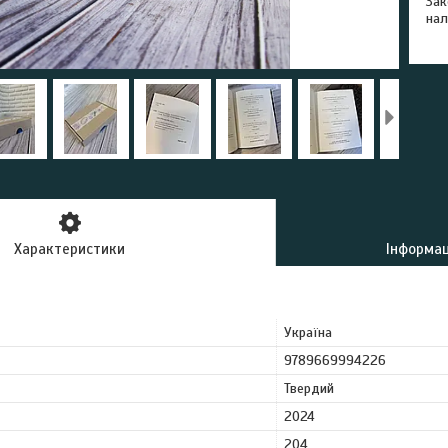
Зак
нал
Характеристики
Інформац
Україна
9789669994226
Твердий
2024
204