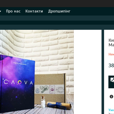
Про нас
Контакти
Дропшипінг
Кн
Ма
Нем
38