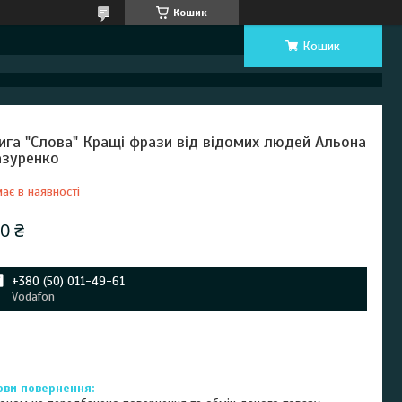
Кошик
Кошик
ига "Слова" Кращі фрази від відомих людей Альона
зуренко
ає в наявності
0 ₴
+380 (50) 011-49-61
Vodafon