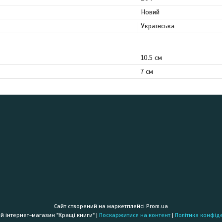
Новий
Українська
10.5 см
7 см
Сайт створений на маркетплейсі
Prom.ua
Книжковий інтернет-магазин "Кращі книги" |
Поскаржитися на контент
|
Політика конфід