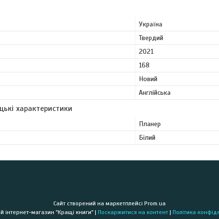
Україна
Твердий
2021
168
Новий
Англійська
цькі характеристики
Планер
Білий
Сайт створений на маркетплейсі
Prom.ua
Книжковий інтернет-магазин "Кращі книги" |
Поскаржитися на контент
|
Політика конфід