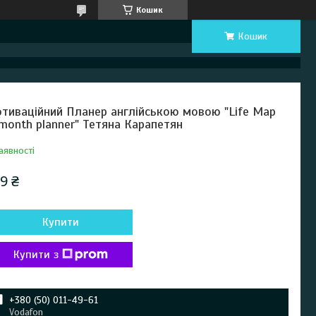
Кошик
Кошик
тиваційний Планер англійською мовою "Life Map
month planner" Тетяна Карапетян
аявності
9 ₴
Купити
Купити з
+380 (50) 011-49-61
Vodafon