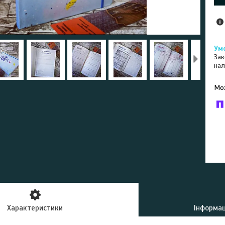
Зак
нал
У к
буд
Характеристики
Інформац