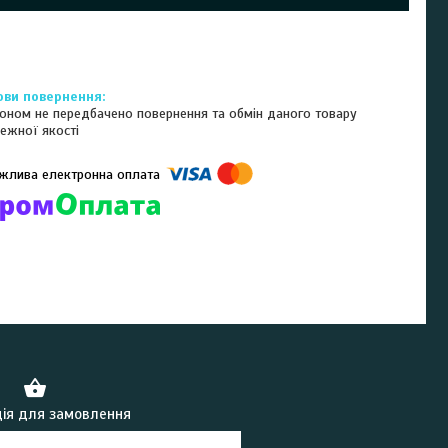
оном не передбачено повернення та обмін даного товару
ежної якості
омпанії підключені електронні платежі. Тепер ви можете купити
ь-який товар не покидаючи сайту.
ія для замовлення