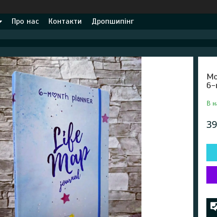
Про нас
Контакти
Дропшипінг
Мо
6-
В н
39