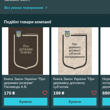
Всі умови повернення
Подібні товари компанії
Книга Закон України "Про
Книга Закон України "Про
Норм
державні резерви"
державну допомогу
нота
Паливода А.В.
суб’єктам
держ
господарювання"
речо
170
199
690
₴
₴
Паливода А.В.
майн
Купити
Купити