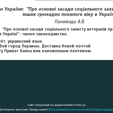
н України:
"Про основні засади соціального захи
інших громадян похилого віку в Україн
Паливода А.В.
 "Про основні засади соціального захисту ветеранів п
в Україні” : чинне законодавство.
ёт, украинский язык.
бой город Украины. Доставка Новой почтой
ту Приват банка или наложенным платежом.
Сайт створений на маркетплейсі
Prom.ua
Книжковий інтернет-магазин "Кращі книги" |
Поскаржитися на контент
|
Політика конфід