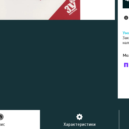
Зак
нал
У к
буд
пис
Характеристики