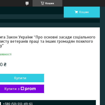
Кошик
Кошик
ига Закон України “Про основні засади соціального
хисту ветеранів праці та інших громадян похилого
ку"
аявності
0 ₴
Купити
Купити з
+380 (50) 011-49-61