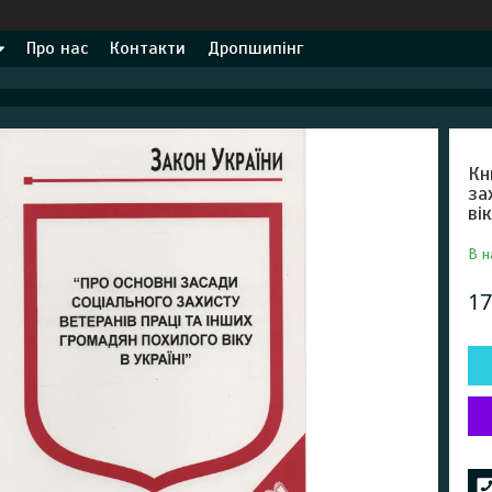
Про нас
Контакти
Дропшипінг
Кн
за
ві
В н
17