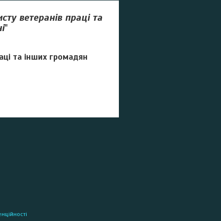
сту ветеранів праці та
і
"
раці та інших громадян
енційності