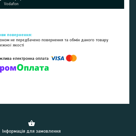
Vodafon
оном не передбачено повернення та обмін даного товару
ежної якості
омпанії підключені електронні платежі. Тепер ви можете купити
ь-який товар не покидаючи сайту.
Інформація для замовлення