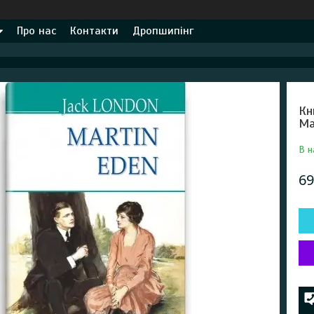
Про нас
Контакти
Дропшипінг
Кн
Ма
В н
69