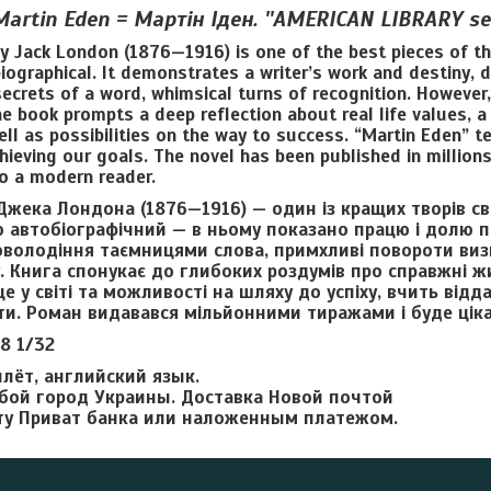
Martin Eden = Мартін Іден. ''AMERICAN LIBRARY ser
y Jack London (1876—1916) is one of the best pieces of the
biographical. It demonstrates a writer’s work and destiny, d
ecrets of a word, whimsical turns of recognition. However, 
he book prompts a deep reflection about real life values, a
ell as possibilities on the way to success. “Martin Eden” 
chieving our goals. The novel has been published in millions
to a modern reader.
Джека Лондона (1876—1916) — один із кращих творів св
ю автобіографічний — в ньому показано працю і долю 
оволодіння таєм­ницями слова, примхливі повороти виз
. Книга спонукає до глибоких роздумів про справжні жи
це у світі та можливості на шляху до успіху, вчить відд
ти. Роман видавався мільйонними тиражами і буде ціка
8 1/32
лёт, английский язык.
бой город Украины. Доставка Новой почтой
ту Приват банка или наложенным платежом.