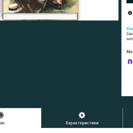
Зак
нал
У к
буд
пис
Характеристики