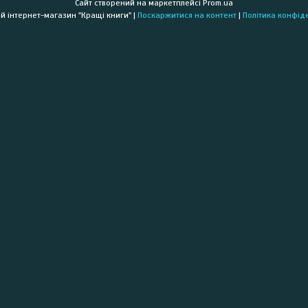
Сайт створений на маркетплейсі
Prom.ua
Книжковий інтернет-магазин "Кращі книги" |
Поскаржитися на контент
|
Політика конфід