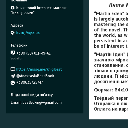
Кн
ига 
Книжковий інтернет-магазин
"Кращі книги"
“Martin Eden” b
is largely auto­
mastering the s
of the novel. T
Київ, Україна
the world, as w
persistent in a
be of interest 
+380 (50) 011-49-61
“Мартін Іден” 
Vodafon
значною мі­ро
становлення, 
https://mssg.me/knigibest
тільки в цьому
людини, її міс
@AnastasiaBestBook
досягненні ме
+380635725747
Формат:
84х10
Твёрдый переп
Email
bestboking@gmail.com
Отправка в лю
Оплата на кар