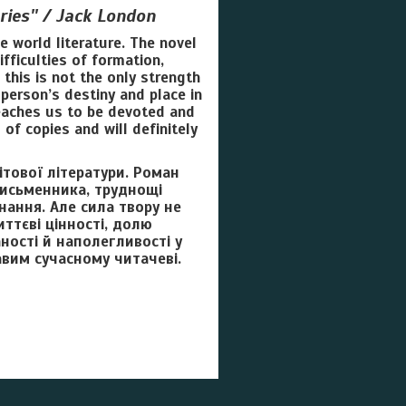
ies'' / Jack London
 world literature. The novel
ifficulties of formation,
this is not the only strength
 person’s destiny and place in
teaches us to be devoted and
 of copies and will definitely
ітової літератури. Роман
письменника, труднощі
нання. Але сила твору не
ттєві цінності, долю
аності й наполегливості у
вим сучасному читачеві.