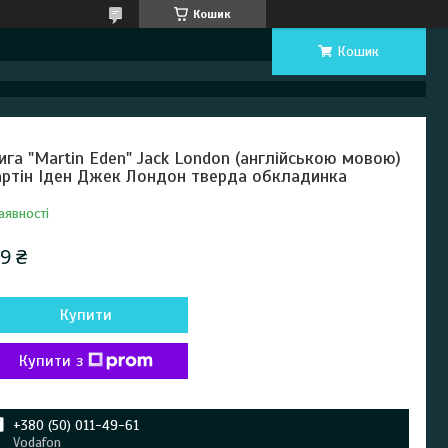
Кошик
Кошик
ига "Martin Eden" Jack London (англійською мовою)
ртін Іден Джек Лондон тверда обкладинка
аявності
9 ₴
Купити
Купити з
+380 (50) 011-49-61
Vodafon