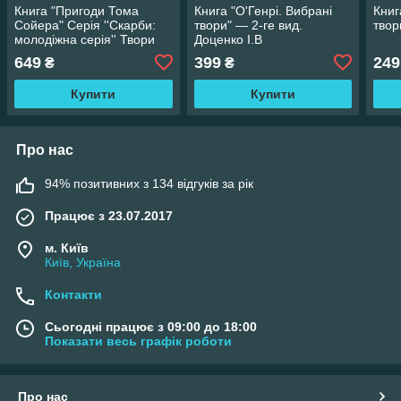
Книга "Пригоди Тома
Книга "О'Генрі. Вибрані
Книг
Сойера" Серія ''Скарби:
твори" — 2-ге вид.
твор
молодіжна серія'' Твори
Доценко І.В
додаткове читання 5 клас
649
399
249
₴
₴
Купити
Купити
Про нас
94% позитивних з 134 відгуків за рік
Працює з 23.07.2017
м. Київ
Київ, Україна
Контакти
Сьогодні працює з 09:00 до 18:00
Показати весь графік роботи
Про нас