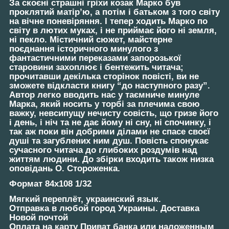
За скоєні страшні гріхи козак Марко був
проклятий матір’ю, а потім і батьком з того світу
на вічне поневіряння. І тепер ходить Марко по
світу в лютих муках, і не приймає його ні земля,
ні пекло. Містичний сюжет, майстерне
поєднання історичного минулого з
фантастичними переказами запорозької
старовини захоплює і бентежить читача;
прочитавши декілька сторінок повісті, ви не
зможете відкласти книгу “до наступного разу”.
Автор легко вводить нас у таємниче минуле
Марка, який носить у торбі за плечима свою
важку, невсипущу нечисту совість, що гризе його
і день, і ніч та не дає йому ні сну, ні спочинку, і
так аж поки він добрими ділами не спасе своєї
душі та загублених ним душ. Повість спонукає
сучасного читача до глибоких роздумів над
життям людини. До збірки входить також низка
оповідань О. Стороженка.
Формат 84х108 1/32
Мягкий переплёт, украинский язык.
Отправка в любой город Украины. Доставка
Новой почтой
Оплата на карту Приват банка или наложенным