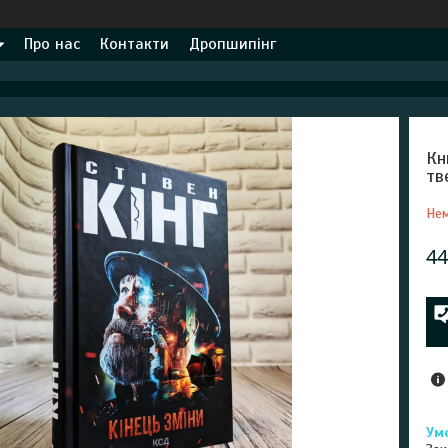
Про нас
Контакти
Дропшипінг
Кн
тв
Нем
44