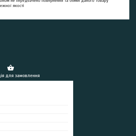
оном не передбачено повернення та обмін даного товару
ежної якості
ія для замовлення