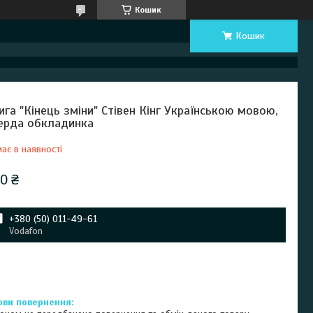
Кошик
Кошик
ига "Кінець зміни" Стівен Кінг Українською мовою,
ерда обкладинка
ає в наявності
0 ₴
+380 (50) 011-49-61
Vodafon