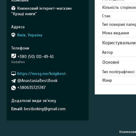
Кількість сторінок
Книжковий інтернет-магазин
"Кращі книги"
Стан
Тип поверхні папе
Мова видання
Київ, Україна
Користувальни
Автор
+380 (50) 011-49-61
Основні
Vodafon
Тип поліграфічної
https://mssg.me/knigibest
Жанр
@AnastasiaBestBook
+380635725747
Email
bestboking@gmail.com