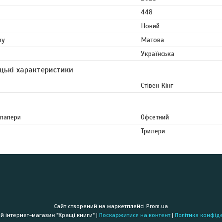
448
Новий
ру
Матова
Українська
цькі характеристики
Стівен Кінг
 папери
Офсетний
Трилери
Сайт створений на маркетплейсі
Prom.ua
Книжковий інтернет-магазин "Кращі книги" |
Поскаржитися на контент
|
Політика конфід