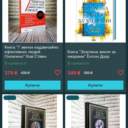
Книга "7 звичок надзвичайно
ефективних людей.
Книга "Зозулина земля за
Оновлено" Кові Стівен
хмарами" Ентоні Дорр
В наявності
В наявності
379
349
₴
₴
430 ₴
390 ₴
Купити
Купити
–10%
–10%