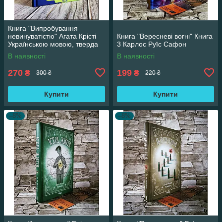
Книга "Випробування
невинуватістю" Агата Крісті
Книга "Вересневі вогні" Книга
Українською мовою, тверда
3 Карлос Руїс Сафон
обкладинка
В наявності
В наявності
270
199
₴
₴
300 ₴
220 ₴
Купити
Купити
–8%
–8%