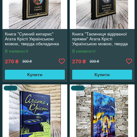
Книга "Сумний кипарис"
Книга "Таємниця відірваної
Агата Крісті Українською
пряжки" Агата Крісті
мовою, тверда обкладинка
Українською мовою, тверда
обкладинка
В наявності
В наявності
270
270
₴
₴
300 ₴
300 ₴
Купити
Купити
–10%
–10%