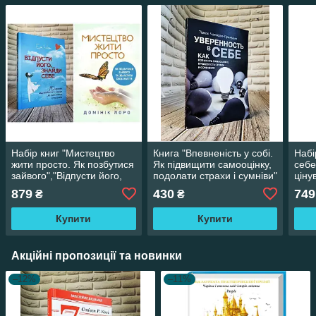
Набір книг "Мистецтво
Книга "Впевненість у собі.
Набі
жити просто. Як позбутися
Як підвищити самооцінку,
себе
зайвого","Відпусти його,
подолати страхи і сумніви"
ціну
знайди себе. 10 кроків"
Чаморро-Премузик, Томас
жити
879
430
749
₴
₴
ключ
Купити
Купити
Акційні пропозиції та новинки
–12%
–11%