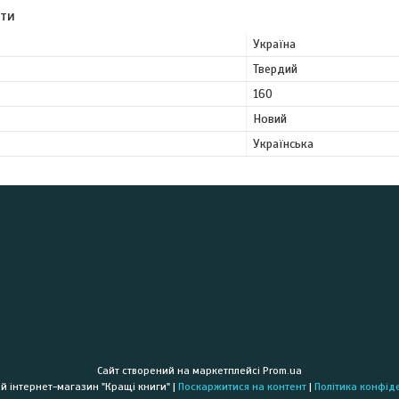
ути
Україна
Твердий
160
Новий
Українська
Сайт створений на маркетплейсі
Prom.ua
Книжковий інтернет-магазин "Кращі книги" |
Поскаржитися на контент
|
Політика конфід