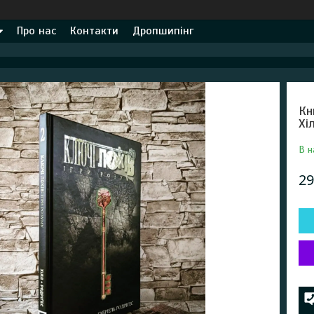
Про нас
Контакти
Дропшипінг
Кн
Хі
В н
29