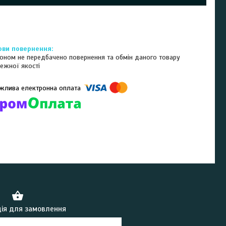
оном не передбачено повернення та обмін даного товару
ежної якості
омпанії підключені електронні платежі. Тепер ви можете купити
ь-який товар не покидаючи сайту.
ія для замовлення