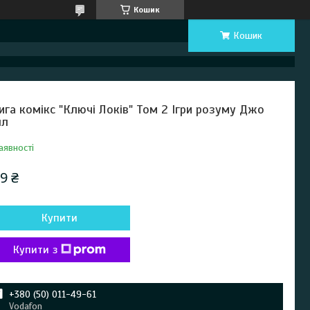
Кошик
Кошик
ига комікс "Ключі Локів" Том 2 Ігри розуму Джо
лл
аявності
9 ₴
Купити
Купити з
+380 (50) 011-49-61
Vodafon