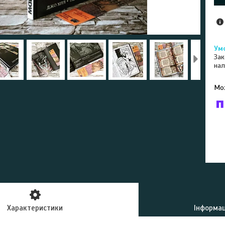
Зак
нал
У к
буд
Характеристики
Інформац