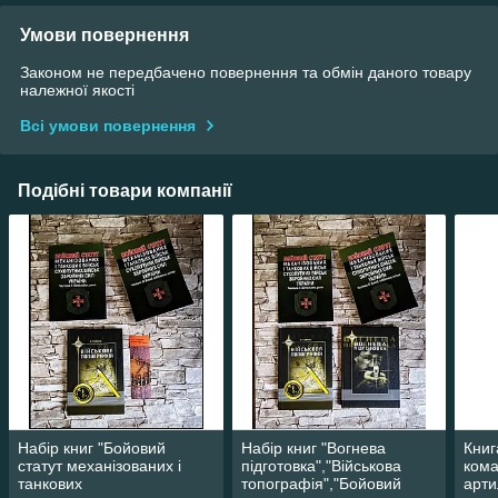
Умови повернення
Законом не передбачено повернення та обмін даного товару
належної якості
Всі умови повернення
Подібні товари компанії
Набір книг "Бойовий
Набір книг "Вогнева
Книг
статут механізованих і
підготовка","Військова
ком
танкових
топографія","Бойовий
арти