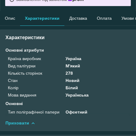
Опис
Характеристики
Доставка
Оплата
Умови 
Характеристики
Основні атрибути
Країна виробник
Україна
Вид палітурки
М'який
Кількість сторінок
278
Стан
Новий
Колір
Білий
Мова видання
Українська
Основні
Тип поліграфічної папери
Офсетний
Приховати