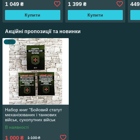
військ","Військова
статут механізованих і
підр
1 049
1 399
449
₴
₴
топографія"
танкових військ"
Купити
Купити
Акційні пропозиції та новинки
–9%
Набор книг "Бойовий статут
механізованих і танкових
військ, сухопутних військ
ЗСУ" , "Статути ЗСУ"
В наявності
1 000
₴
1 100 ₴