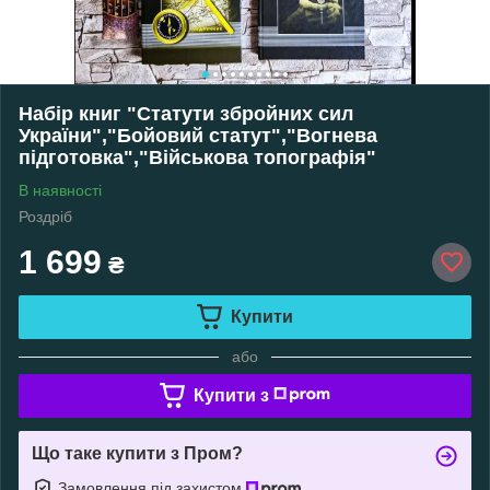
Набір книг "Статути збройних сил
України","Бойовий статут","Вогнева
підготовка","Військова топографія"
В наявності
Роздріб
1 699
₴
Купити
або
Купити з
Що таке купити з Пром?
Замовлення під захистом