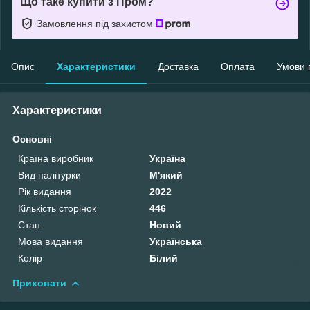
Що таке купити з Пром?
Замовлення під захистом
Опис
Характеристики
Доставка
Оплата
Умови 
Характеристики
Основні
Країна виробник
Україна
Вид палітурки
М'який
Рік видання
2022
Кількість сторінок
446
Стан
Новий
Мова видання
Українська
Колір
Білий
Приховати