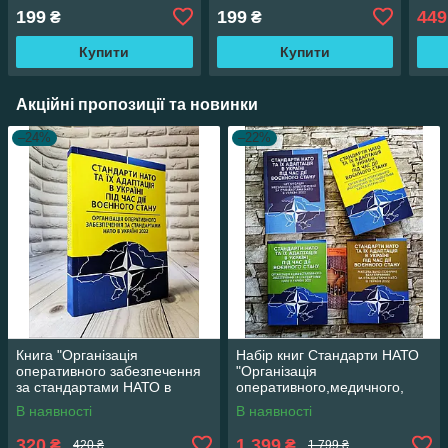
України"
НАТО" штаб бригади
обме
199
199
449
₴
₴
(батальйону)
Купити
Купити
Акційні пропозиції та новинки
–24%
–22%
Книга "Організація
Набір книг Стандарти НАТО
оперативного забезпечення
"Організація
за стандартами НАТО в
оперативного,медичного,
Україні 2022" Стандарти
адміністративного, мат-
В наявності
В наявності
НАТО
технічного запеспечення"
320
1 399
₴
₴
420 ₴
1 799 ₴