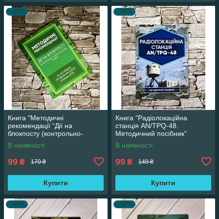
–42%
–34%
Книга "Методичні
Книга "Радіолокаційна
рекомендації “Дії на
станція AN/TPQ-48.
блокпосту (контрольно-
Методичний посібник"
перепускному пункті)” (за
В наявності
В наявності
досвідом проведення ООС)
99
99
₴
₴
170 ₴
149 ₴
Купити
Купити
–34%
–34%