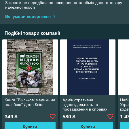
Законом не передбачено повернення та обмін даного товару
належної якості
Всі умови повернення
Подібні товари компанії
Книга "Військові медики на
Адміністративна
Набі
полі бою" Джон Квінн
відповідальність та
Укра
провадження в справах
коде
про адміністративні
про 
349
580
1 4
₴
₴
правопорушення
Кузьменко О.В.
Купити
Купити