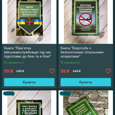
Книга "Пам’ятка
Книга "Боротьба з
військовослужбовцю під час
безпілотними літальними
підготовки до бою та в бою"
апаратами"
В наявності
В наявності
99
99
₴
₴
149 ₴
149 ₴
Купити
Купити
–34%
–29%