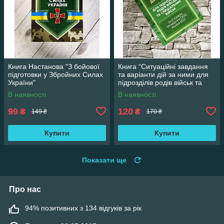
Книга Настанова "З бойової
Книга “Ситуаційні завдання
підготовки у Збройних Силах
та варіанти дій за ними для
України"
підрозділів родів військ та
спеціальних військ”
В наявності
В наявності
99
120
₴
₴
149 ₴
170 ₴
Купити
Купити
Показати ще
Про нас
94% позитивних з 134 відгуків за рік