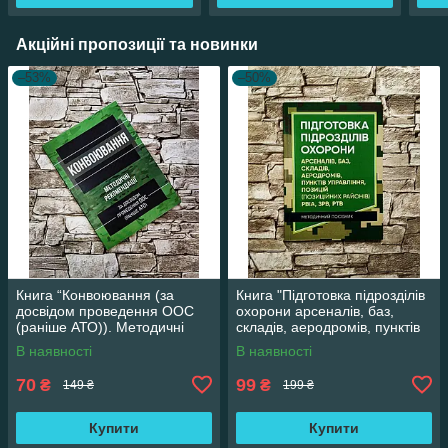
Акційні пропозиції та новинки
–53%
–50%
Книга “Конвоювання (за
Книга "Підготовка підрозділів
досвідом проведення ООС
охорони арсеналів, баз,
(раніше АТО)). Методичні
складів, аеродромів, пунктів
рекомендації"
управління, позицій"
В наявності
В наявності
70
99
₴
₴
149 ₴
199 ₴
Купити
Купити