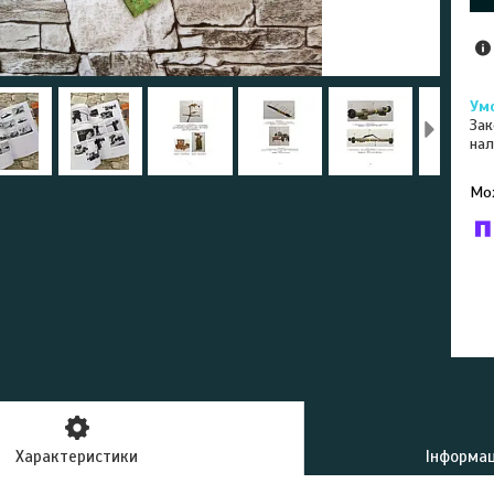
Зак
нал
У к
буд
Характеристики
Інформац