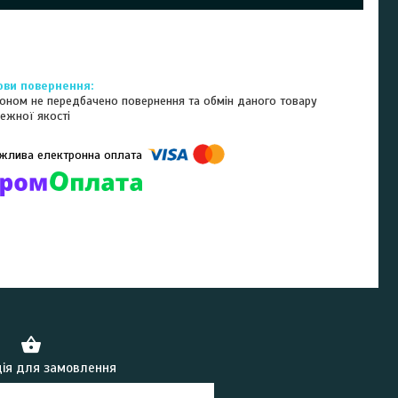
оном не передбачено повернення та обмін даного товару
ежної якості
омпанії підключені електронні платежі. Тепер ви можете купити
ь-який товар не покидаючи сайту.
ія для замовлення