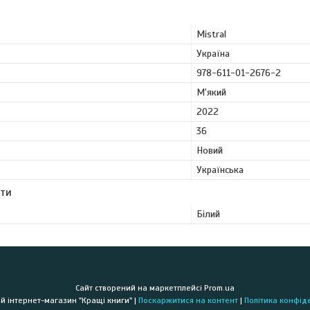
Mistral
Україна
978-611-01-2676-2
М'який
2022
36
Новий
Українська
ути
Білий
Сайт створений на маркетплейсі
Prom.ua
Книжковий інтернет-магазин "Кращі книги" |
Поскаржитися на контент
|
Політика конфід