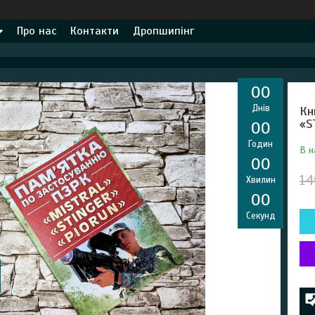
Про нас
Контакти
Дропшипінг
0
0
Днів
Кн
«S
0
0
Годин
В н
0
0
14
Хвилин
0
0
Секунд