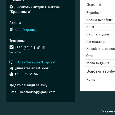
Основні
Книжковий інтернет-магазин
"Кращі книги"
Виробник
Країна виробник
ISBN
Київ, Україна
Вид палітурки
Рік видання
+380 (50) 011-49-61
Кількість сторінок
Vodafon
Стан
https://mssg.me/knigibest
Мова видання
@AnastasiaBestBook
Основні атриб
+380635725747
Колір
Email
bestboking@gmail.com