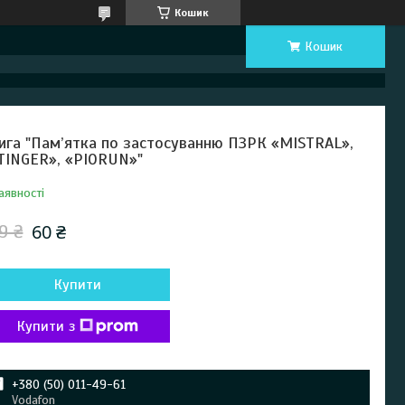
Кошик
Кошик
ига "Пам’ятка по застосуванню ПЗРК «MISTRAL»,
TINGER», «PIORUN»"
аявності
60 ₴
9 ₴
Купити
Купити з
+380 (50) 011-49-61
Vodafon