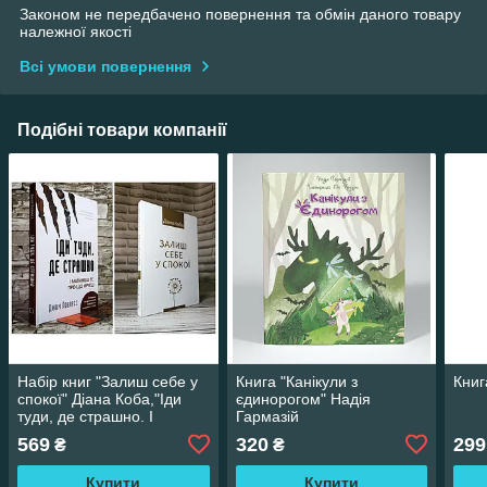
Законом не передбачено повернення та обмін даного товару
належної якості
Всі умови повернення
Подібні товари компанії
Набір книг "Залиш себе у
Книга "Канікули з
Книг
спокої" Діана Коба,"Іди
єдинорогом" Надія
туди, де страшно. І
Гармазій
матимеш те, про що
569
320
299
₴
₴
мрієш" Джим Ловлесс
Купити
Купити