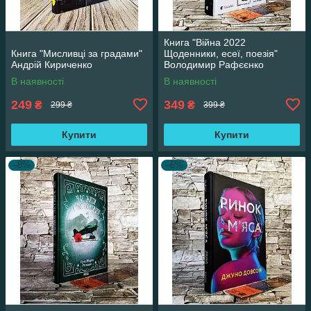
Книга "Війна 2022
Книга "Мисливці за градами"
Щоденники, есеї, поезія"
Андрій Кириченко
Володимир Рафєєнко
В наявності
В наявності
249
349
₴
₴
299 ₴
399 ₴
Купити
Купити
–8%
–6%