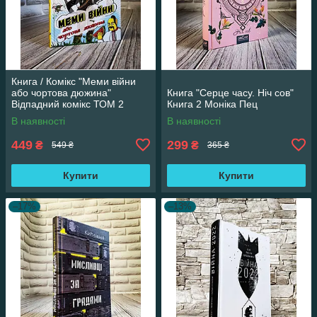
Книга / Комікс "Меми війни
або чортова дюжина"
Книга "Серце часу. Ніч сов"
Відпадний комікс ТОМ 2
Книга 2 Моніка Пец
Трегуб Ганна
В наявності
В наявності
449
299
₴
₴
549 ₴
365 ₴
Купити
Купити
–17%
–13%