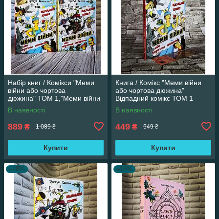
Набір книг / Комікси "Меми
Книга / Комікс "Меми війни
війни або чортова
або чортова дюжина"
дюжина" ТОМ 1,"Меми війни
Відпадний комікс ТОМ 1
або чортова дюжина" ТОМ 2
Трегуб Ганна
В наявності
В наявності
889
449
₴
₴
1 089 ₴
549 ₴
Купити
Купити
–18%
–18%