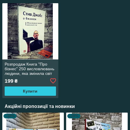
Розпродаж Книга "Про
бізнес" 250 висловлювань
людини, яка змінила світ
Стів Джобс
199
₴
Купити
Акційні пропозиції та новинки
–18%
–18%