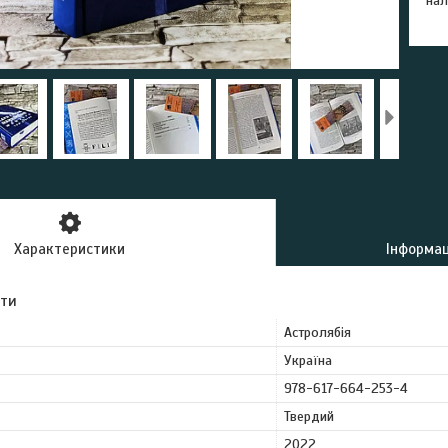
нал
Характеристики
Інформац
ути
Астролябія
Україна
978-617-664-253-4
Твердий
2022