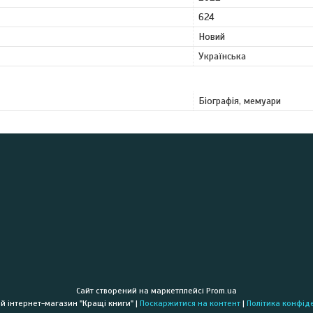
624
Новий
Українська
Біографія, мемуари
Сайт створений на маркетплейсі
Prom.ua
Книжковий інтернет-магазин "Кращі книги" |
Поскаржитися на контент
|
Політика конфід