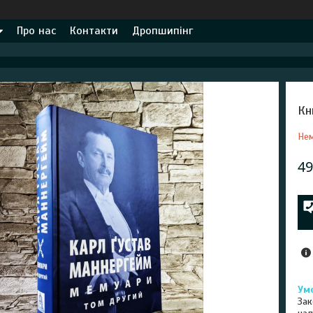
Про нас
Контакти
Дропшипінг
Кн
Нем
49
Зак