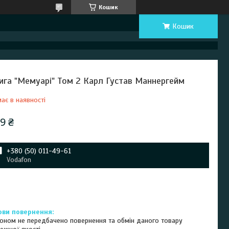
Кошик
Кошик
ига "Мемуарі" Том 2 Карл Густав Маннергейм
ає в наявності
9 ₴
+380 (50) 011-49-61
Vodafon
оном не передбачено повернення та обмін даного товару