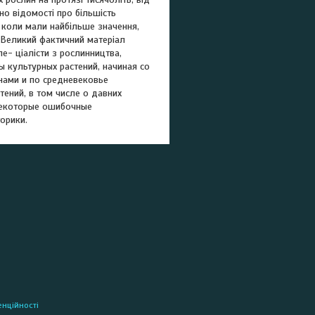
но відомості про більшість
, коли мали найбільше значення,
. Великий фактичний матеріал
пе- ціалісти з рослинництва,
ы культурных растений, начиная со
енами и по средневековье
ений, в том числе о давних
некоторые ошибочные
орики.
енційності