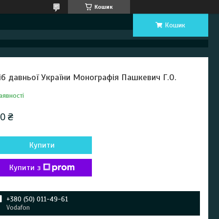
Кошик
Кошик
іб давньої України Монографія Пашкевич Г.О.
аявності
0 ₴
Купити
Купити з
+380 (50) 011-49-61
Vodafon