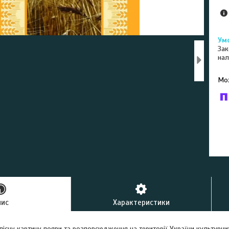
Зак
нал
У к
буд
пис
Характеристики
лісну картину появи та розповсюдження на території України культурних