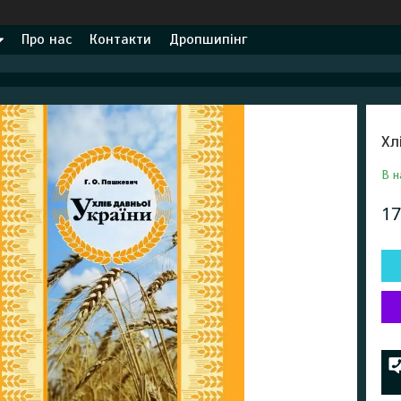
Про нас
Контакти
Дропшипінг
Хл
В н
17