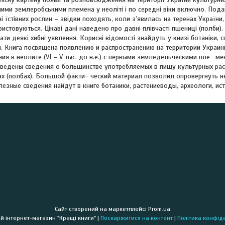
шими землеробськими племена у неоліті і по середні віки включно. Пода
і їстівних рослин – звідки походять, коли з’явилась на теренах України
истовуються. Цікаві дані наведено про давні плівчасті пшениці (полби)
ти деякі хибні уявлення. Корисні відомості знайдуть у книзі ботаніки, с
и. Книга посвящена появлению и распространению на территории Украин
ия в неолите (VI – V тыс. до н.е.) с первыми земледельческими пле- м
ведены сведения о большинстве употребляемых в пищу культурных раст
х (полбах). Большой факти- ческий материал позволил опровергнуть 
езные сведения найдут в книге ботаники, растениеводы, археологи, ист
Сайт створений на маркетплейсі
Prom.ua
Книжковий інтернет-магазин "Кращі книги" |
Поскаржитися на контент
|
Політика конфід