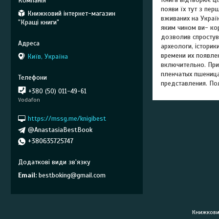
появи їх тут з пер
Книжковий інтернет-магазин
вживаних на Україн
"Кращі книги"
яким чином ви- кор
дозволив спростува
археологи, історик
времени их появлен
Київ, Україна
включительно. При
пленчатых пшеница
представления. Пол
+380 (50) 011-49-61
Vodafon
https://mssg.me/knigibest
@AnastasiaBestBook
+380635725747
Email
bestboking@gmail.com