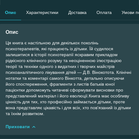
Опис
Характеристики
Доставка
Оплата
Умови п
Опис
Ця книга є настільною для декількох поколінь
психотерапевтів, які працюють із дітьми. Їй судилося
залишитися в історії психотерапії яскравим прикладом
рідкісного клінічного розуму та неоціненною ілюстрацією
теорії та техніки одного з видатних і творчих майстрів
психоаналітичного лікування дітей — Д.В. Вінокотота. Клінічні
нотатки та коментарі самого Вінкотта, детально описуючи
його спостереження, фрагменти з листів батьків юної
пацієнтки допоможуть читачеві сформувати висновки про
представлений матеріал і його еволюції.Книга має особливу
цінність для тих, хто професійно займається дітьми, проте
вона представляє цікавість і для всіх, хто пов'язаний із дітьми
та їхнім розвитком.
Приховати