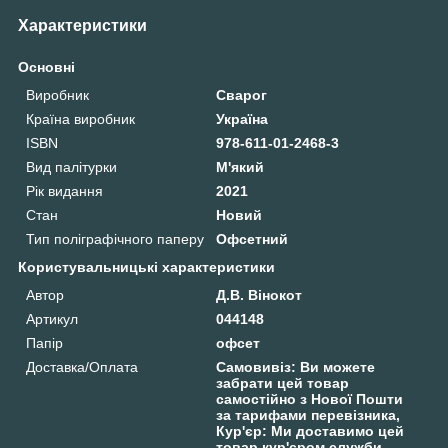
Характеристики
Основні
Виробник
Сварог
Країна виробник
Україна
ISBN
978-611-01-2468-3
Вид палітурки
М'який
Рік видання
2021
Стан
Новий
Тип поліграфічного паперу
Офсетний
Користувальницькі характеристики
Автор
Д.В. Вінокот
Артикул
044148
Папір
офсет
Доставка/Оплата
Самовивіз: Ви можете
забрати цей товар
самостійно з Нової Пошти
за тарифами перевізника,
Кур'єр: Ми доставимо цей
товар кур'єром служби