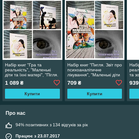
Набір книг "Гра та
Набір книг "Пигля. Звіт про
Набі
реальність", "Маленькі
психоаналітичне
реал
діти та їхні матері", "Пігля.
лікування", "Маленькі діти
та зо
Звіт про психоаналітичне
та їхні матері", "Гра та
Звіт
1 089
709
939
₴
₴
лікування"
реальність"
ліку
Купити
Купити
Про нас
94% позитивних з 134 відгуків за рік
Працює з 23.07.2017