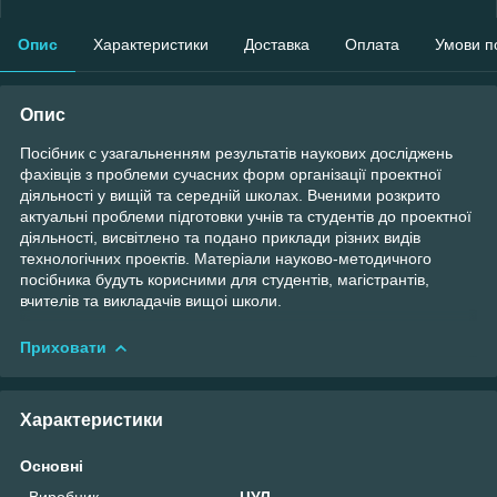
Опис
Характеристики
Доставка
Оплата
Умови п
Опис
Посібник с узагальненням результатів наукових досліджень
фахівців з проблеми сучасних форм організації проектної
діяльності у вищій та середній школах. Вченими розкрито
актуальні проблеми підготовки учнів та студентів до проектної
діяльності, висвітлено та подано приклади різних видів
технологічних проектів. Матеріали науково-методичного
посібника будуть корисними для студентів, магістрантів,
вчителів та викладачів вищоі школи.
Приховати
Характеристики
Основні
Виробник
ЦУЛ