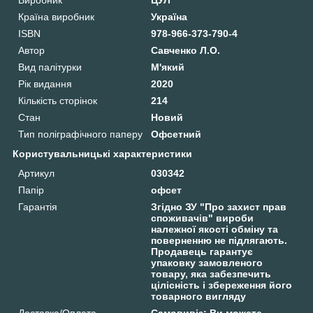
Країна виробник
Україна
ISBN
978-966-373-790-4
Автор
Савченко Л.О.
Вид палітурки
М'який
Рік видання
2020
Кількість сторінок
214
Стан
Новий
Тип поліграфічного паперу
Офсетний
Користувальницькі характеристики
Артикул
030342
Папір
офсет
Гарантія
Згідно ЗУ "Про захист прав
споживачів" вироби
належної якості обміну та
поверненню не підлягають.
Продавець гарантує
упаковку замовленого
товару, яка забезпечить
цілісність і збереження його
товарного вигляду
Доставка/Оплата
Самовивіз: Ви можете