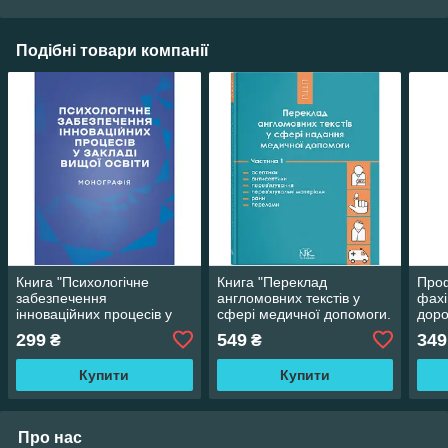
Подібні товари компанії
Книга "Психологічне
Книга "Переклад
Проф
забезпечення
англомовних текстів у
фахі
інноваційних процесів у
сфері медичної допомоги.
доро
закладі вищої освіти"
Ч. І." Черноватий Л. М.,
досв
299
549
349
₴
₴
Ребрій О. В.
Купити
Купити
Про нас