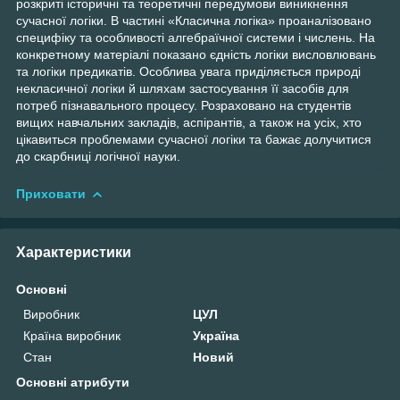
розкриті історичні та теоретичні передумови виникнення
сучасної логіки. В частині «Класична логіка» проаналізовано
специфіку та особливості алгебраїчної системи і числень. На
конкретному матеріалі показано єдність логіки висловлювань
та логіки предикатів. Особлива увага приділяється природі
некласичної логіки й шляхам застосування її засобів для
потреб пізнавального процесу. Розраховано на студентів
вищих навчальних закладів, аспірантів, а також на усіх, хто
цікавиться проблемами сучасної логіки та бажає долучитися
до скарбниці логічної науки.
Приховати
Характеристики
Основні
Виробник
ЦУЛ
Країна виробник
Україна
Стан
Новий
Основні атрибути