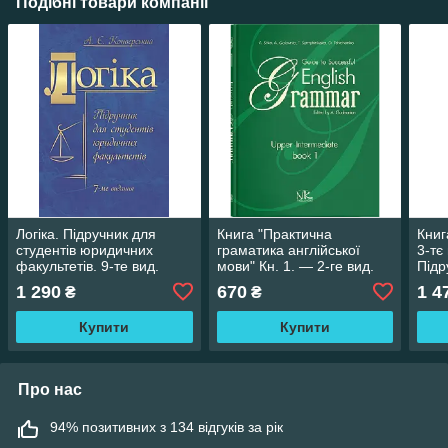
Подібні товари компанії
Логіка. Підручник для
Книга "Практична
Книг
студентів юридичних
граматика англійської
3-тє
факультетів. 9-те вид.
мови" Кн. 1. — 2-ге вид.
Підр
перероб. та доп.
Сітко А. В. та ін.
Є.
1 290
670
1 4
₴
₴
Конверський А.Є.
Купити
Купити
Про нас
94% позитивних з 134 відгуків за рік