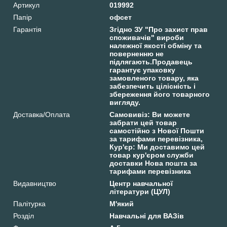
Артикул
019992
Папір
офсет
Гарантія
Згідно ЗУ "Про захист прав
споживачів" вироби
належної якості обміну та
поверненню не
підлягають.Продавець
гарантує упаковку
замовленого товару, яка
забезпечить цілісність і
збереження його товарного
вигляду.
Доставка/Оплата
Самовивіз: Ви можете
забрати цей товар
самостійно з Нової Пошти
за тарифами перевізника,
Кур'єр: Ми доставимо цей
товар кур'єром служби
доставки Нова пошта за
тарифами перевізника
Видавництво
Центр навчальної
літератури (ЦУЛ)
Палітурка
М'який
Розділ
Навчальні для ВАЗів