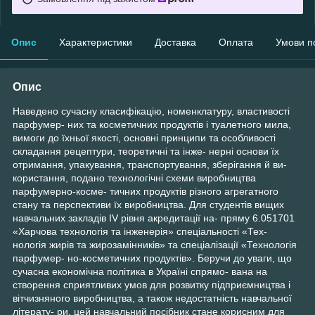
Опис
Характеристики
Доставка
Оплата
Умови п
Опис
Наведено сучасну класифікацію, номенклатуру, властивості
парфумер- них та косметичних продуктів і туалетного мила,
вимоги до їхньої якості, основні принципи та особливості
складання рецептури, теоретичні та інже- нерні основи їх
отримання, упакування, транспортування, зберігання й ви-
користання, подано технологічні схеми виробництва
парфумерно-косме- тичних продуктів різного агрегатного
стану та перспективи їх виробництва. Для студентів вищих
навчальних закладів IV рівня акредитації на- пряму 6.051701
«Харчова технологія та інженерія» спеціальності «Тех-
нологія жирів та жирозамінників» та спеціалізації «Технологія
парфумер- но-косметичних продуктів». Беручи до уваги, що
сучасна економічна політика в Україні спрямо- вана на
створення сприятливих умов для розвитку підприємництва і
вітчизняного виробництва, а також недостатність навчальної
літерату- ри, цей навчальний посібник стане корисним для