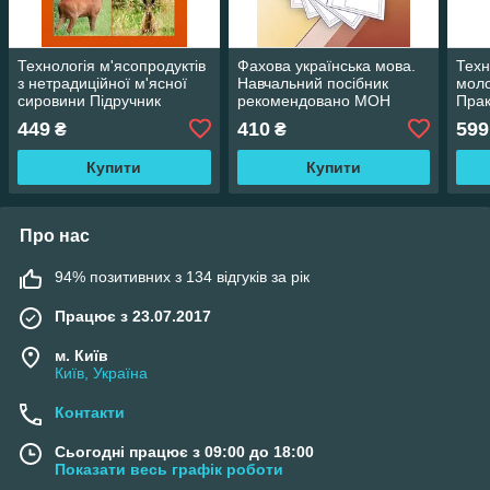
Технологія м'ясопродуктів
Фахова українська мова.
Техн
з нетрадиційної м'ясної
Навчальний посібник
моло
сировини Підручник
рекомендовано МОН
Прак
затверджений МОН
України Васенко Л.А.
посі
449
410
599
₴
₴
України Пешук Л.В.
МОН 
Купити
Купити
Про нас
94% позитивних з 134 відгуків за рік
Працює з 23.07.2017
м. Київ
Київ, Україна
Контакти
Сьогодні працює з 09:00 до 18:00
Показати весь графік роботи