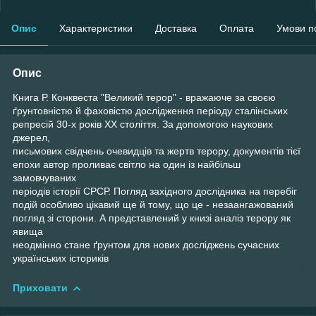
Опис
Характеристики
Доставка
Оплата
Умови п
Опис
Книга Р. Конквеста "Великий терор" - вражаюче за своєю
ґрунтовністю й фаховістю дослідження періоду сталінських
репресій 30-х років ХХ століття. За допомогою наукових
джерел,
письмових свідчень очевидців та жертв терору, документів тієї
епохи автор проливає світло на один із найбільш
замовчуваних
періодів історії СРСР. Погляд західного дослідника на перебіг
подій особливо цікавий ще й тому, що це - незаангажований
погляд зі сторони. А представлений у книзі аналіз терору як
явища
неодмінно стане ґрунтом для нових досліджень сучасних
українських істориків
Приховати