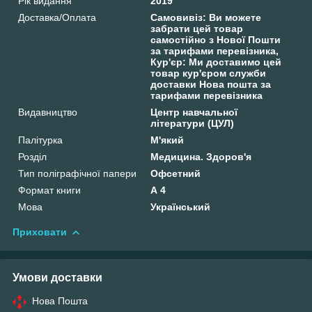
Рік видання
2019
Доставка/Оплата
Самовивіз: Ви можете
забрати цей товар
самостійно з Нової Пошти
за тарифами перевізника,
Кур'єр: Ми доставимо цей
товар кур'єром служби
доставки Нова пошта за
тарифами перевізника
Видавництво
Центр навчальної
літератури (ЦУЛ)
Палітурка
М'який
Розділ
Медицина. Здоров'я
Тип поліграфічної папери
Офсетний
Формат книги
А 4
Мова
Український
Приховати
Умови доставки
Нова Пошта