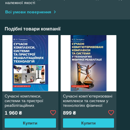
належної якості
Всі умови повернення
Подібні товари компанії
Сучасні комплекси,
Сучасні комп'ютеризовані
системи та пристрої
комплекси та системи у
реабілітаційних
технологіях фізичної
технологій: Навч. посіб
реабілітації: Навч. посіб
1 960
899
₴
₴
Попадюха Ю. А.
Попадюха Ю. А.
Купити
Купити