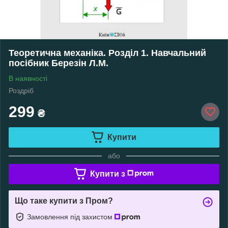
Теоретична механіка. Розділ 1. Навчальний
посібник Березін Л.М.
В наявності
Роздріб
299
₴
Купити
або
Купити з
Що таке купити з Пром?
Замовлення під захистом