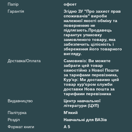
Папір
офсет
Гарантія
Згідно ЗУ "Про захист прав
споживачів" вироби
належної якості обміну та
поверненню не
підлягають.Продавець
гарантує упаковку
замовленого товару, яка
забезпечить цілісність і
збереження його товарного
вигляду.
Доставка/Оплата
Самовивіз: Ви можете
забрати цей товар
самостійно з Нової Пошти
за тарифами перевізника,
Кур'єр: Ми доставимо цей
товар кур'єром служби
доставки Нова пошта за
тарифами перевізника
Видавництво
Центр навчальної
літератури (ЦУЛ)
Палітурка
М'який
Розділ
Навчальні для ВАЗів
Формат книги
А 5