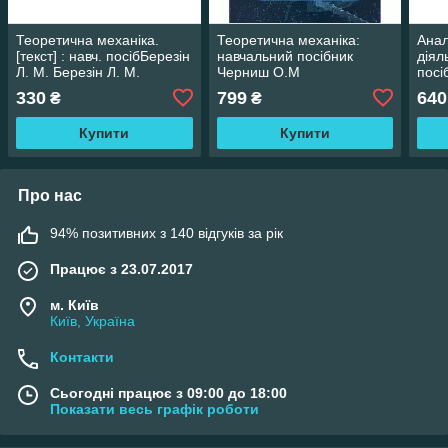
Теоретична механіка.
Теоретична механіка:
Анал
[текст] : навч. посібБерезін
навчальний посібник
діял
Л. М. Березін Л. М.
Черниш О.М
посі
Мули
330
799
640
₴
₴
Л. М
Купити
Купити
Про нас
94% позитивних з 140 відгуків за рік
Працює з 23.07.2017
м. Київ
Київ, Україна
Контакти
Сьогодні працює з 09:00 до 18:00
Показати весь графік роботи