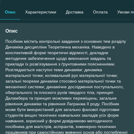
Опис
Характеристики
Доставка
Оплата
Умови п
Опис
Посібник містить контрольні завдання з основних тем розділу
Динаміка дисципліни Теоретична механіка. Наведено в
конспективній формі теоретичні відомості, докладне
методичне забезпечення щодо виконання завдань та
приклади їх розв’язування з ґрунтовними поясненнями.
Розглядаються наступні теми динаміки: динаміка
матеріальної точки; коливальний рух матеріальної точки;
загальні теореми динаміки стосовно матеріальної точки та
механічної системи; динамічне дослідження поступального,
обертального та плоского рухів твердого тіла; принцип
Даламбера та принцип можливих переміщень; загальне
рівняння динаміки та рівняння Лагранжа ІІ роду. Посібник
може бути використаний для загально фахової підготовки
студентів вищих технічних навчальних закладів усіх форм
навчання, корисний у формі довідниково-методичного
посібника для магістрів, аспірантів, інженерно-технічних
працівників при самостійному вивченні основ або поглибленні