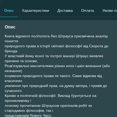
Опис
Характеристики
Доставка
Оплата
Умови п
Опис
Книга відомого політолога Лео Штрауса присвячена аналізу
поняття
природного права в історії світової філософії від Скорота до
бренда.
У властивій йому ясної та гострої манері Штраус виявляє
причини та основи,
Розв'язувальні мислителями різних епох і шкіл визнання (або
незнання)
існування природного права як такого. Саме відмова від
класичних
уявлення про природний прав, на думку автора, і привів до
сучасного
Кризію в політичній філософії. Виклад ґрунтується на
проникливому і
точному прочитанню Штраусом оригіналів робіт як
стародавніх філософів, так і
представників Нового Часу.