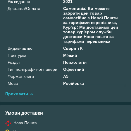
Рік видання
2021
Доставка/Оплата
Самовивіз: Ви можете
забрати цей товар
самостійно з Нової Пошти
за тарифами перевізника,
Кур'єр: Ми доставимо цей
товар кур'єром служби
доставки Нова пошта за
тарифами перевізника
Видавництво
Сваріг і К
Палітурка
М'який
Розділ
Психологія
Тип поліграфічної папери
Офсетний
Формат книги
А5
Мова
Російська
Приховати
Умови доставки
Нова Пошта