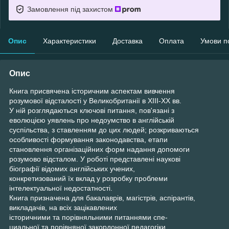
Замовлення під захистом
Опис
Характеристики
Доставка
Оплата
Умови п
Опис
Книга присвячена історичним аспектам вивчення
розумової відсталості у Великобританії в XIII-XX вв.
У ній розглядаються ключові питання, пов'язані з
еволюцією уявлень про недоумство в англійській
суспільства, з ставленням до цих людей; розкриваються
особливості формування законодавства, етапи
становлення організаційних форм надання допомоги
розумово відсталом. У роботі представлені наукові
біографії відомих англійських учених,
конкретизований їх вклад у розробку проблеми
інтелектуальної недостатності.
Книга призначена для бакалаврів, магістрів, аспірантів,
викладачів, на всіх зацікавлених
історичними та порівняльними питаннями спе-
циальної та порівняної закордонної педагогіки.