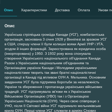
Опис
Характеристики
Доставка
Оплата
Умови п
Опис
Украї́нська стріле́цька грома́да Канади (УСГ), комбатантська
організація, заснована 3 січня 1928 у Вінніпезі за зразком УСГ
в США; спершу члени її були колишні вояки Армії УНР і УГА,
згодом й інших формацій. Зареєстрована як юридична особа
(інкорпорована) у 1950. З 1932 року вона спонукала
створення Українського національного об'єднання Канади.
Разом з Українським національним об'єднанням та
Організацією українок Канади і Молодими українськими
націоналістами творить так звані братні націоналістичні
організації в Канаді під впливом ОУН А. Мельника. Основним
завданням УСГ була підтримка боротьби за незалежність
України та збереження і пропаганда українських військових
традицій. УСГ підтримувала зв'язки як з Українською
Військовою Організацією (УВО) так і з Організацією
Українських Націоналістів (ОУН). Через свою співпрацю з
УНО, після ІІ Світової війни УСГ підтримало мельниківське
крило ОУН. Перші члени УСГ служили в арміях Січових