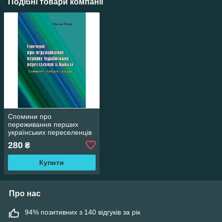
Подібні товари компанії
Спомини про
переживання перших
українських переселенців
в Канаді. Едмонтон -
280
₴
Алберта - Канада Василь
Чумер.
Купити
Про нас
94% позитивних з 140 відгуків за рік