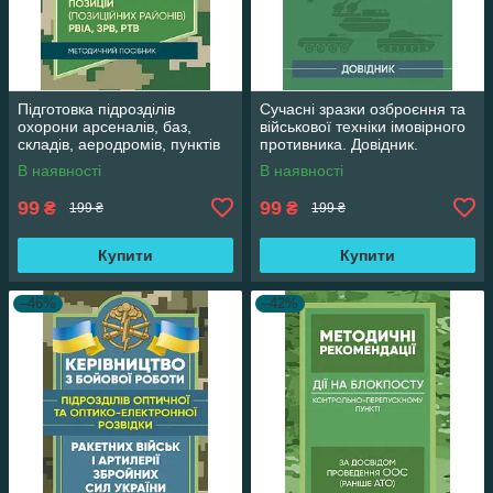
Підготовка підрозділів
Сучасні зразки озброєння та
охорони арсеналів, баз,
військової техніки імовірного
складів, аеродромів, пунктів
противника. Довідник.
управління, позицій
В наявності
В наявності
(позиційних
99
99
₴
₴
199 ₴
199 ₴
Купити
Купити
–46%
–42%