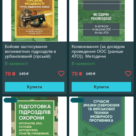
Бойове застосування
Конвоювання (за досвідом
вогнеметних підрозділів в
проведення ООС (раніше
урбанізованій (гірській)
АТО)). Методичні
місцевості (група, відділення,
рекомендації
В наявності
В наявності
взвод).
70
70
₴
₴
149 ₴
149 ₴
Купити
Купити
–50%
–50%