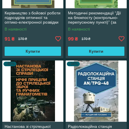
Керівництво з бойової роботи
Методичні рекомендації “Дії
підрозділів оптичної та
на блокпосту (контрольно-
оптико-електронної розвідки
перепускному пункті)” (за
ракетних військ і артилерії
досвідом проведення ООС
В наявності
В наявності
(раніше
91
99
₴
₴
170 ₴
170 ₴
Купити
Купити
–40%
–34%
Настанова зі стрілецької
Радіолокаційна станція