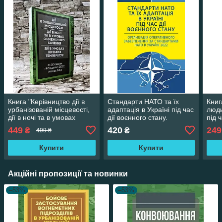
Книга "Керівництво дії в
Стандарти НАТО та їх
Книг
урбанізованій місцевості,
адаптація в Україні під час
люди
дії в ночі та в умовах
дії воєнного стану.
під 
обмеженого бачення"
Організація оперативного
449
420
249
₴
₴
499 ₴
забезпечення за
Купити
Купити
Акційні пропозиції та новинки
–53%
–53%