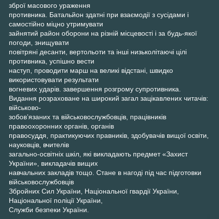
зброї масового ураження
противника. Батальйон здатні при взаємодії з сусідами і
самостійно міцно утримувати
зайнятий район оборони на різній місцевості і за будь-якої
погоди, знищувати
повітряні десанти, вертольоти та інші низьколітаючі цілі
противника, успішно вести
наступ, проводити марш на великі відстані, швидко
використовувати результати
вогневих ударів. завершення розгрому супротивника.
Видання розраховане на широкий загал зацікавлених читачів:
військово-
зобов’язаних та військовослужбовців, працівників
правоохоронних органів, органів
правосуддя, практикуючих правників, здобувачів вищої освіти,
науковців, вчителів
загально-освітніх шкіл, які викладають предмет «Захист
України», викладачів вищих
навчальних закладів тощо. Стане в нагоді під час підготовки
військовослужбовців
Збройних Сил України, Національної гвардії України,
Національної поліції України,
Служби безпеки України.