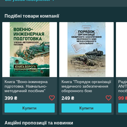
Подібні товари компанії
Книга "Воно-інжинерна
Книга "Порядок організації
Раді
підготовка. Навчально-
медичного забезпечення
AN/
методичний посібник"
оборонного бою
посі
механізованого
399
249
99
₴
₴
батальйону"
Купити
Купити
Акційні пропозиції та новинки