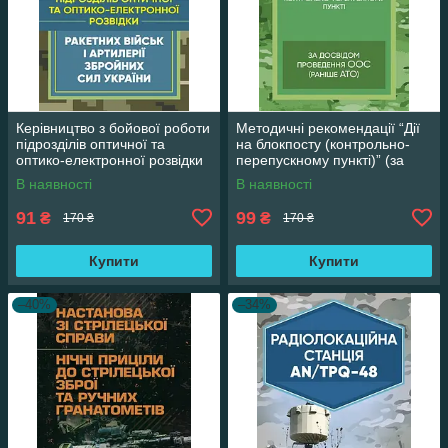
Керівництво з бойової роботи
Методичні рекомендації “Дії
підрозділів оптичної та
на блокпосту (контрольно-
оптико-електронної розвідки
перепускному пункті)” (за
ракетних військ і артилерії
досвідом проведення ООС
В наявності
В наявності
(раніше
91
99
₴
₴
170 ₴
170 ₴
Купити
Купити
–40%
–34%