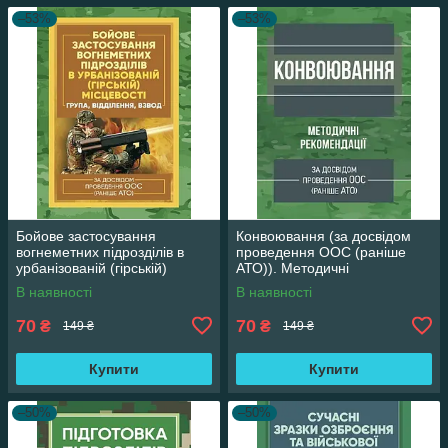
–53%
–53%
Бойове застосування
Конвоювання (за досвідом
вогнеметних підрозділів в
проведення ООС (раніше
урбанізованій (гірській)
АТО)). Методичні
місцевості (група, відділення,
рекомендації
В наявності
В наявності
взвод).
70
70
₴
₴
149 ₴
149 ₴
Купити
Купити
–50%
–50%