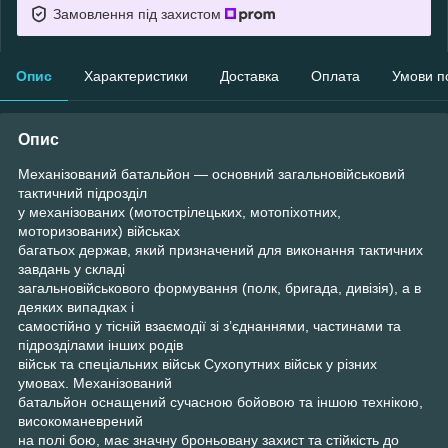
Замовлення під захистом
Опис
Характеристики
Доставка
Оплата
Умови п
Опис
Механізований батальйон — основний загальновійськовий
тактичний підрозділ
у механізованих (мотострілецьких, мотопіхотних,
моторизованих) військах
багатьох держав, який призначений для виконання тактичних
завдань у складі
загальновійськового формування (полк, бригада, дивізія), а в
деяких випадках і
самостійно у тісній взаємодії зі з’єднаннями, частинами та
підрозділами інших родів
військ та спеціальних військ Сухопутних військ у різних
умовах. Механізований
батальйон оснащений сучасною бойовою та іншою технікою,
високоманеврений
на полі бою, має значну броньовану захист та стійкість до