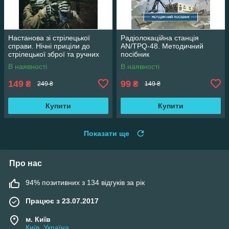
Настанова зі стрілецької
Радіолокаційна станція
справи. Нічні приціли до
AN/TPQ-48. Методичний
стрілецької зброї та ручних
посібник
гранатометів
В наявності
В наявності
149
99
₴
₴
249 ₴
149 ₴
Купити
Купити
Показати ще
Про нас
94% позитивних з 134 відгуків за рік
Працює з 23.07.2017
м. Київ
Київ, Україна