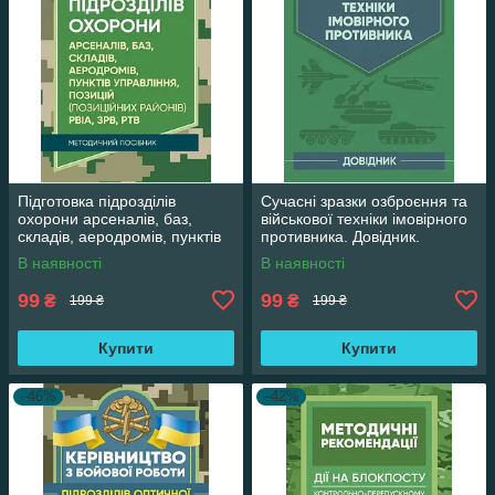
Підготовка підрозділів
Сучасні зразки озброєння та
охорони арсеналів, баз,
військової техніки імовірного
складів, аеродромів, пунктів
противника. Довідник.
управління, позицій
В наявності
В наявності
(позиційних
99
99
₴
₴
199 ₴
199 ₴
Купити
Купити
–46%
–42%