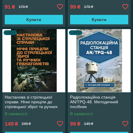
91
99
₴
₴
170 ₴
170 ₴
Купити
Купити
–40%
–34%
Настанова зі стрілецької
Радіолокаційна станція
справи. Нічні приціли до
AN/TPQ-48. Методичний
стрілецької зброї та ручних
посібник
гранатометів
В наявності
В наявності
149
99
₴
₴
249 ₴
149 ₴