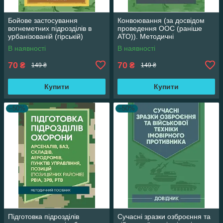
Бойове застосування
Конвоювання (за досвідом
вогнеметних підрозділів в
проведення ООС (раніше
урбанізованій (гірській)
АТО)). Методичні
місцевості (група, відділення,
рекомендації
В наявності
В наявності
взвод).
70
70
₴
₴
149 ₴
149 ₴
Купити
Купити
–50%
–50%
Підготовка підрозділів
Сучасні зразки озброєння та