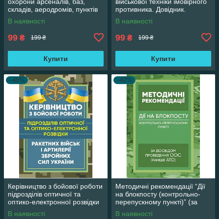
охорони арсеналів, баз,
військової техніки імовірного
складів, аеродромів, пунктів
противника. Довідник.
управління, позицій
В наявності
В наявності
(позиційних
99
99
₴
₴
199 ₴
199 ₴
Купити
Купити
–46%
–42%
Керівництво з бойової роботи
Методичні рекомендації “Дії
підрозділів оптичної та
на блокпосту (контрольно-
оптико-електронної розвідки
перепускному пункті)” (за
ракетних військ і артилерії
досвідом проведення ООС
В наявності
В наявності
(раніше