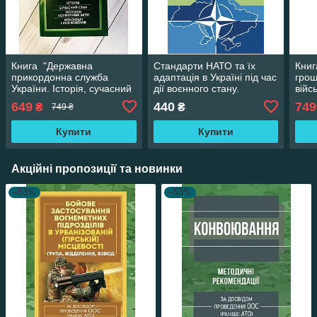
Книга "Державна
Стандарти НАТО та їх
Книг
прикордонна служба
адаптація в Україні під час
грош
України. Історія, сучасний
дії воєнного стану.
війс
стан, основні нормативні
Організація
Особ
649
440
749
₴
₴
749 ₴
акти, коментарі"
адміністративного
воєн
Купити
Купити
Акційні пропозиції та новинки
–53%
–53%