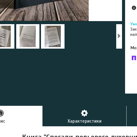
Зак
нал
У к
буд
пис
Характеристики
Книга "Спогади польового духовни