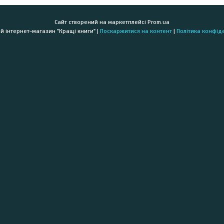
Сайт створений на маркетплейсі
Prom.ua
Книжковий інтернет-магазин "Кращі книги" |
Поскаржитися на контент
|
Політика конфід