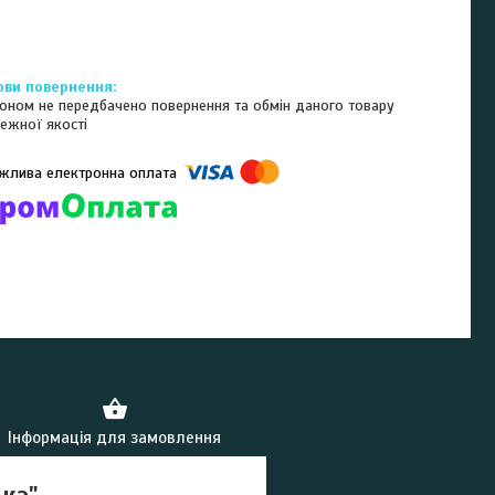
оном не передбачено повернення та обмін даного товару
ежної якості
омпанії підключені електронні платежі. Тепер ви можете купити
ь-який товар не покидаючи сайту.
Інформація для замовлення
ка"