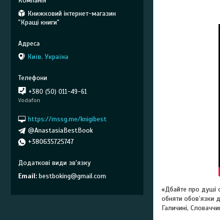
Книжковий інтернет-магазин
"Кращі книги"
Київ, Україна
+380 (50) 011-49-61
Vodafon
https://mssg.me/knigibest
@AnastasiaBestBook
+380635725747
Email
bestboking@gmail.com
«Дбайте про душі 
обняти обов’язки д
Галичині, Словаччин