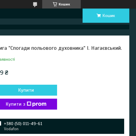
Кошик
Кошик
ига "Спогади польового духовника" І. Нагаєвський.
аявності
9 ₴
Купити
Купити з
+380 (50) 011-49-61
Vodafon