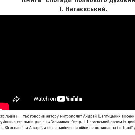
І. Нагаєвський.
стрільців», - так говорив автору митрополит Андрей Шептицький восени
ухівника стрільців дивізії «Галичина». Отець І. Нагаєвський разом із д
і, Югославії та Австрії, а після закінчення війни не полишав їх і в Італії