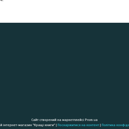
Сайт створений на маркетплейсі
Prom.ua
Книжковий інтернет-магазин "Кращі книги" |
Поскаржитися на контент
|
Політика конфід