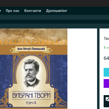
Про нас
Контакти
Дропшипінг
Тв
В н
64