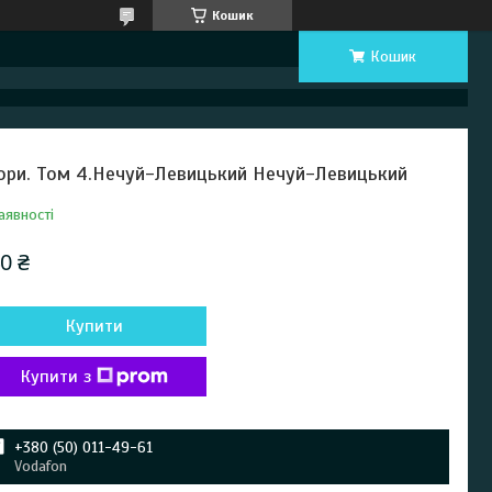
Кошик
Кошик
ори. Том 4.Нечуй-Левицький Нечуй-Левицький
аявності
0 ₴
Купити
Купити з
+380 (50) 011-49-61
Vodafon