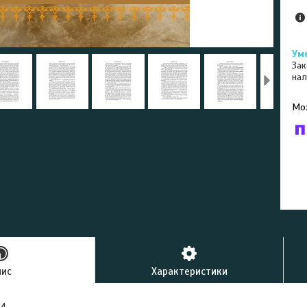
Зак
нал
У к
буд
пис
Характеристики
4.